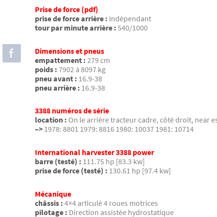
Prise de force (pdf)
prise de force arrière :
Indépendant
tour par minute arrière :
540/1000
Dimensions et pneus
empattement :
279 cm
poids :
7902 à 8097 kg
pneu avant :
16.9-38
pneu arrière :
16.9-38
3388 numéros de série
location :
On le arrière tracteur cadre, côté droit, near e
–>
1978: 8801 1979: 8816 1980: 10037 1981: 10714
International harvester 3388 power
barre (testé) :
111.75 hp [83.3 kw]
prise de force (testé) :
130.61 hp [97.4 kw]
Mécanique
châssis :
4×4 articulé 4 roues motrices
pilotage :
Direction assistée hydrostatique