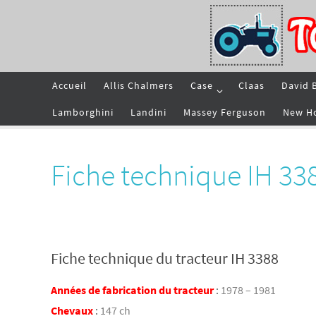
Passer
vers
le
contenu
Passer
Accueil
Allis Chalmers
Case
Claas
David 
vers
le
contenu
Lamborghini
Landini
Massey Ferguson
New H
Fiche technique IH 33
Fiche technique du tracteur IH 3388
Années de fabrication du tracteur
:
1978 – 1981
Chevaux
:
147 ch