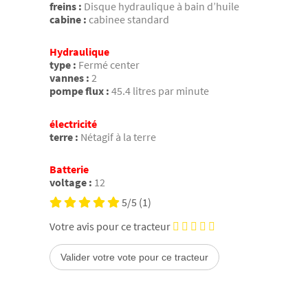
freins :
Disque hydraulique à bain d’huile
cabine :
cabinee standard
Hydraulique
type :
Fermé center
vannes :
2
pompe flux :
45.4 litres par minute
électricité
terre :
Nétagif à la terre
Batterie
voltage :
12
5/5
(1)
Votre avis pour ce tracteur