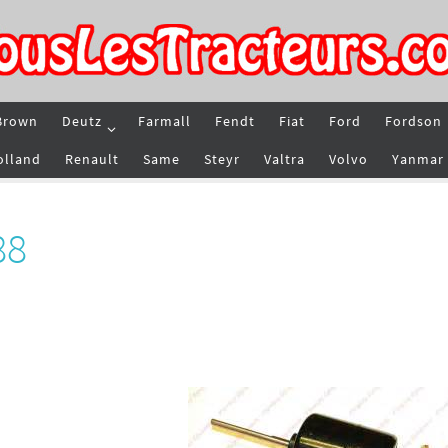
Brown
Deutz
Farmall
Fendt
Fiat
Ford
Fordson
olland
Renault
Same
Steyr
Valtra
Volvo
Yanmar
88