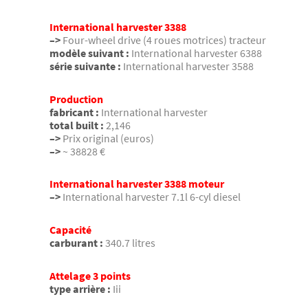
International harvester 3388
–>
Four-wheel drive (4 roues motrices) tracteur
modèle suivant :
International harvester 6388
série suivante :
International harvester 3588
Production
fabricant :
International harvester
total built :
2,146
–>
Prix original (euros)
–>
~ 38828 €
International harvester 3388 moteur
–>
International harvester 7.1l 6-cyl diesel
Capacité
carburant :
340.7 litres
Attelage 3 points
type arrière :
Iii