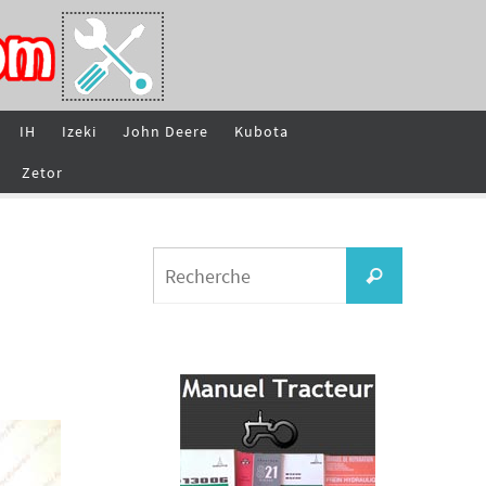
IH
Izeki
John Deere
Kubota
Zetor
Search
Recherche
for: