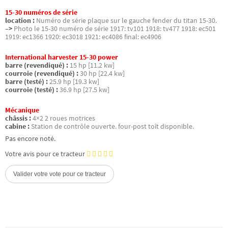
15-30 numéros de série
location :
Numéro de série plaque sur le gauche fender du titan 15-30.
–>
Photo le 15-30 numéro de série 1917: tv101 1918: tv477 1918: ec501
1919: ec1366 1920: ec3018 1921: ec4086 final: ec4906
International harvester 15-30 power
barre (revendiqué) :
15 hp [11.2 kw]
courroie (revendiqué) :
30 hp [22.4 kw]
barre (testé) :
25.9 hp [19.3 kw]
courroie (testé) :
36.9 hp [27.5 kw]
Mécanique
châssis :
4×2 2 roues motrices
cabine :
Station de contrôle ouverte. four-post toît disponible.
Pas encore noté.
Votre avis pour ce tracteur