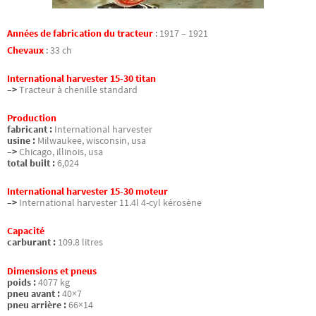
Années de fabrication du tracteur
:
1917 – 1921
Chevaux
:
33 ch
International harvester 15-30 titan
–>
Tracteur à chenille standard
Production
fabricant :
International harvester
usine :
Milwaukee, wisconsin, usa
–>
Chicago, illinois, usa
total built :
6,024
International harvester 15-30 moteur
–>
International harvester 11.4l 4-cyl kérosène
Capacité
carburant :
109.8 litres
Dimensions et pneus
poids :
4077 kg
pneu avant :
40×7
pneu arrière :
66×14