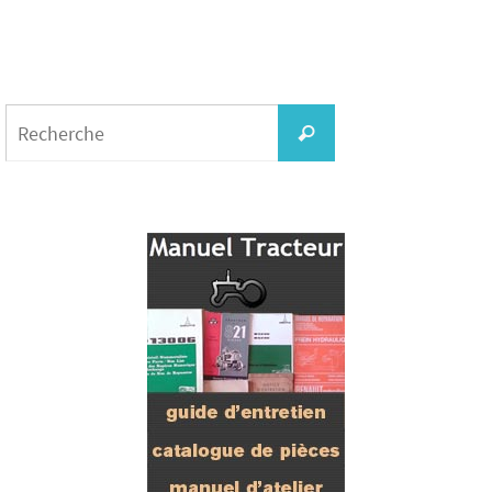
Search
for:
Recherche