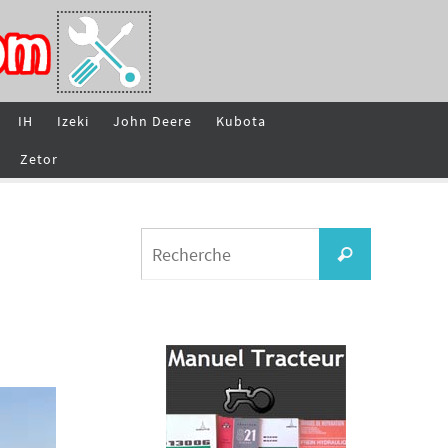
IH
Izeki
John Deere
Kubota
Zetor
Search
Recherche
for: