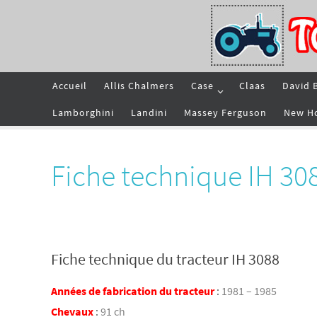
Passer
vers
le
contenu
Passer
Accueil
Allis Chalmers
Case
Claas
David 
vers
le
contenu
Lamborghini
Landini
Massey Ferguson
New H
Fiche technique IH 30
Fiche technique du tracteur IH 3088
Années de fabrication du tracteur
:
1981 – 1985
Chevaux
:
91 ch