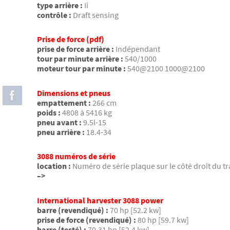
type arrière :
Ii
contrôle :
Draft sensing
Prise de force (pdf)
prise de force arrière :
Indépendant
tour par minute arrière :
540/1000
moteur tour par minute :
540@2100 1000@2100
Dimensions et pneus
empattement :
266 cm
poids :
4808 à 5416 kg
pneu avant :
9.5l-15
pneu arrière :
18.4-34
3088 numéros de série
location :
Numéro de série plaque sur le côté droit du tr
–>
International harvester 3088 power
barre (revendiqué) :
70 hp [52.2 kw]
prise de force (revendiqué) :
80 hp [59.7 kw]
barre (testé) :
70.31 hp [52.4 kw]