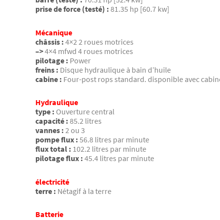
prise de force (testé) :
81.35 hp [60.7 kw]
Mécanique
châssis :
4×2 2 roues motrices
–>
4×4 mfwd 4 roues motrices
pilotage :
Power
freins :
Disque hydraulique à bain d’huile
cabine :
Four-post rops standard. disponible avec cabin
Hydraulique
type :
Ouverture central
capacité :
85.2 litres
vannes :
2 ou 3
pompe flux :
56.8 litres par minute
flux total :
102.2 litres par minute
pilotage flux :
45.4 litres par minute
électricité
terre :
Nétagif à la terre
Batterie