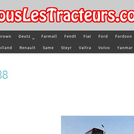
Brown
Deutz
Farmall
Fendt
Fiat
Ford
Fordson
olland
Renault
Same
Steyr
Valtra
Volvo
Yanmar
88