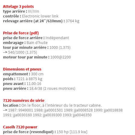
Attelage 3 points
type arrière :
III/IIIn
contrôle :
Electronic lower link
relevage arrière (at 24″/610mm) :
3764 kg
Prise de force (pdf)
prise de force arrière :
Indépendant
embrayage :
Bain d’huile
tour par minute arrière :
1000 (1.375)
–>
540/1000 (1.375)
moteur tour par minute :
1000@2200
Dimensions et pneus
empattement :
300 cm
poids :
7221 à 8875 kg
pneu avant :
11.00-16
pneu arrière :
18.4r38 (2 roues motrices)
7120 numéros de série
location :
On le floor, à l’intérieur du le tracteur cabine.
–>
1987: 9949001 1988: jja0001501 1989: jja0008528 1990: jja0018838
1991: jja0030160 1992: jja0039300 1993: jja0046350
Caseih 7120 power
prise de force (revendiqué) :
150 hp [111.9 kw]