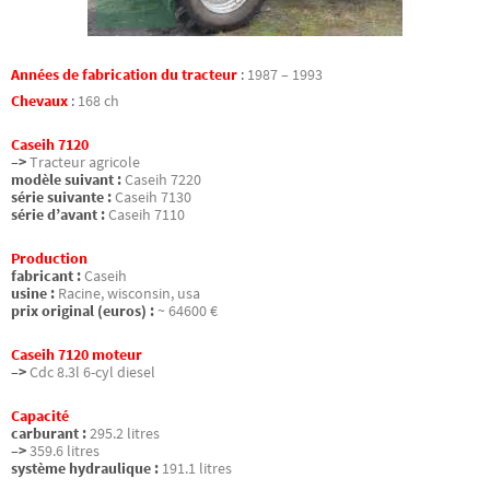
Années de fabrication du tracteur
:
1987 – 1993
Chevaux
:
168 ch
Caseih 7120
–>
Tracteur agricole
modèle suivant :
Caseih 7220
série suivante :
Caseih 7130
série d’avant :
Caseih 7110
Production
fabricant :
Caseih
usine :
Racine, wisconsin, usa
prix original (euros) :
~ 64600 €
Caseih 7120 moteur
–>
Cdc 8.3l 6-cyl diesel
Capacité
carburant :
295.2 litres
–>
359.6 litres
système hydraulique :
191.1 litres