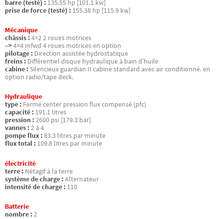
barre (testé) :
135.55 hp [101.1 kw]
prise de force (testé) :
155.38 hp [115.9 kw]
Mécanique
châssis :
4×2 2 roues motrices
–>
4×4 mfwd 4 roues motrices en option
pilotage :
Direction assistée hydrostatique
freins :
Différentiel disque hydraulique à bain d’huile
cabine :
Silencieux guardian II cabine standard avec air conditionné. en
option radio/tape deck.
Hydraulique
type :
Fermé center pression flux compensé (pfc)
capacité :
191.1 litres
pression :
2600 psi [179.3 bar]
vannes :
2 à 4
pompe flux :
83.3 litres par minute
flux total :
109.8 litres par minute
électricité
terre :
Nétagif à la terre
système de charge :
Alternateur
intensité de charge :
110
Batterie
nombre :
2