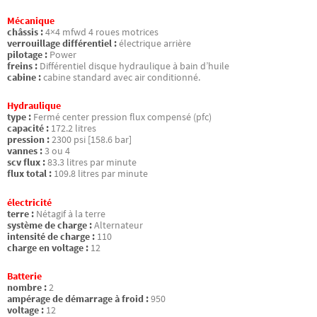
Mécanique
châssis :
4×4 mfwd 4 roues motrices
verrouillage différentiel :
électrique arrière
pilotage :
Power
freins :
Différentiel disque hydraulique à bain d’huile
cabine :
cabine standard avec air conditionné.
Hydraulique
type :
Fermé center pression flux compensé (pfc)
capacité :
172.2 litres
pression :
2300 psi [158.6 bar]
vannes :
3 ou 4
scv flux :
83.3 litres par minute
flux total :
109.8 litres par minute
électricité
terre :
Nétagif à la terre
système de charge :
Alternateur
intensité de charge :
110
charge en voltage :
12
Batterie
nombre :
2
ampérage de démarrage à froid :
950
voltage :
12