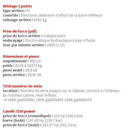
Attelage 3 points
type arrière :
III
contrôle :
Electronic détection d’effort de la barre inférieur
relevage arrière :
6781 kg
Prise de force (pdf)
prise de force arrière :
Indépendant
embrayage :
Electro-disque hydraulique à bain d’huile
tour par minute arrière :
1000 (1.75)
Dimensions et pneus
empattement :
300 cm
poids :
8228 à 53272 kg
pneu avant :
16.9-28
pneu arrière :
20.8r-38
7250 numéros de série
location :
Numéro de série plaque sur le tableau console à l’intérieur
du tracteur cabine, near le floor.
–>
1994: jja0050001 1995: jja0056459 1996: jja0064978
Caseih 7250 power
prise de force (revendiqué) :
215 hp [160.3 kw]
barre (testé) :
187.40 hp [139.7 kw]
prise de force (testé) :
242.97 hp [181.2 kw]