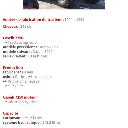
Années de fabrication du tracteur
:
1994 – 1996
Chevaux
:
241 ch
Caseih 7250
–>
Tracteur agricole
modèle précédent :
Caseih 7150
modèle suivant :
Caseih 8950
série d’avant :
Caseih 7240
Production
fabricant :
Caseih
usine :
Racine, wisconsin, usa
–>
Prix original (euros)
–>
~ 95200 €
Caseih 7250 moteur
–>
Cdc 8.3l 6-cyl diesel
Capacité
carburant :
359.6 litres
système hydraulique :
172.2 litres