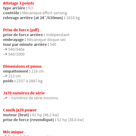
Attelage 3 points
type arrière :
II/I
contrôle :
Mécanique effort sensing
relevage arrière (at 24″/610mm) :
1818 kg
Prise de force (pdf)
prise de force arrière :
Indépendant
embrayage :
Mécanique disque sec
tour par minute arrière :
540
–>
540/540e
–>
540/1000
Dimensions et pneus
empattement :
218 cm
–>
213 cm
poids :
2337 à 2887 kg
Jx70 numéros de série
–>
– numéros de série inconnu
Caseih jx70 power
moteur (brut) :
62 hp [46.2 kw]
prise de force (revendiqué) :
52 hp [38.8 kw]
Mécanique