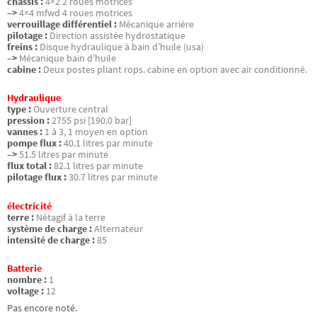
châssis :
4×2 2 roues motrices
–>
4×4 mfwd 4 roues motrices
verrouillage différentiel :
Mécanique arrière
pilotage :
Direction assistée hydrostatique
freins :
Disque hydraulique à bain d’huile (usa)
–>
Mécanique bain d’huile
cabine :
Deux postes pliant rops. cabine en option avec air conditionné.
Hydraulique
type :
Ouverture central
pression :
2755 psi [190.0 bar]
vannes :
1 à 3, 1 moyen en option
pompe flux :
40.1 litres par minute
–>
51.5 litres par minute
flux total :
82.1 litres par minute
pilotage flux :
30.7 litres par minute
électricité
terre :
Nétagif à la terre
système de charge :
Alternateur
intensité de charge :
85
Batterie
nombre :
1
voltage :
12
Pas encore noté.