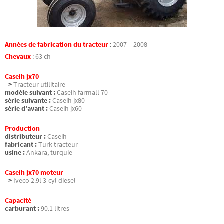
Années de fabrication du tracteur
:
2007 – 2008
Chevaux
:
63 ch
Caseih jx70
–>
Tracteur utilitaire
modèle suivant :
Caseih farmall 70
série suivante :
Caseih jx80
série d’avant :
Caseih jx60
Production
distributeur :
Caseih
fabricant :
Turk tracteur
usine :
Ankara, turquie
Caseih jx70 moteur
–>
Iveco 2.9l 3-cyl diesel
Capacité
carburant :
90.1 litres