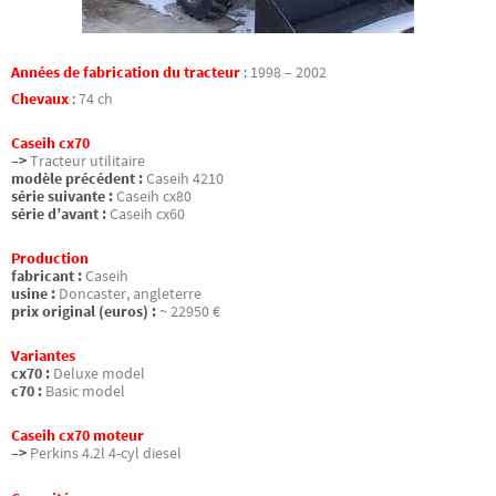
Années de fabrication du tracteur
:
1998 – 2002
Chevaux
:
74 ch
Caseih cx70
–>
Tracteur utilitaire
modèle précédent :
Caseih 4210
série suivante :
Caseih cx80
série d’avant :
Caseih cx60
Production
fabricant :
Caseih
usine :
Doncaster, angleterre
prix original (euros) :
~ 22950 €
Variantes
cx70 :
Deluxe model
c70 :
Basic model
Caseih cx70 moteur
–>
Perkins 4.2l 4-cyl diesel