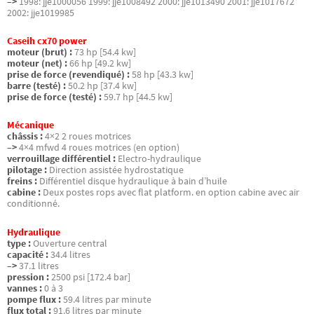
–>
1998: jje1000056 1999: jje1008492 2000: jje1013490 2001: jje1017672
2002: jje1019985
Caseih cx70 power
moteur (brut) :
73 hp [54.4 kw]
moteur (net) :
66 hp [49.2 kw]
prise de force (revendiqué) :
58 hp [43.3 kw]
barre (testé) :
50.2 hp [37.4 kw]
prise de force (testé) :
59.7 hp [44.5 kw]
Mécanique
châssis :
4×2 2 roues motrices
–>
4×4 mfwd 4 roues motrices (en option)
verrouillage différentiel :
Electro-hydraulique
pilotage :
Direction assistée hydrostatique
freins :
Différentiel disque hydraulique à bain d’huile
cabine :
Deux postes rops avec flat platform. en option cabine avec air
conditionné.
Hydraulique
type :
Ouverture central
capacité :
34.4 litres
–>
37.1 litres
pression :
2500 psi [172.4 bar]
vannes :
0 à 3
pompe flux :
59.4 litres par minute
flux total :
91.6 litres par minute