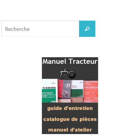
Search
for:
Recherche