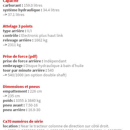
Capacité
carburant :
159.0 litres
système hydraulique :
34.4 litres
–>
37.1 litres
Attelage 3 points
type arrière :
II/I
contrôle :
Electronic plus haut link
relevage arrière :
1662 kg
–>
2311 kg
Prise de force (pdf)
prise de force arrière :
Indépendant
embrayage :
Disque hydraulique à bain d’huile
tour par minute arrière :
540
–>
540/1000 (en option double shaft)
Dimensions et pneus
empattement :
226 cm
–>
235 cm
poids :
3355 à 3840 kg
pneu avant :
7.50-16
pneu arrière :
16.9-30
Cx70 numéros de série
location :
Near le tracteur colonne de direction sur côté droit.