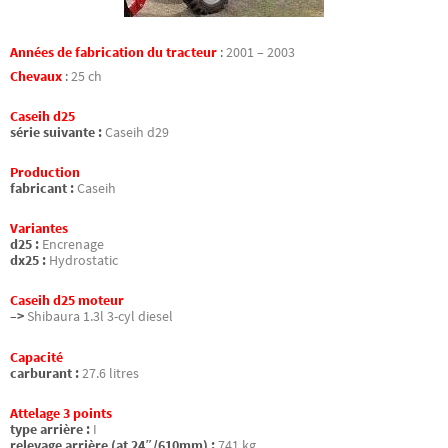
Années de fabrication du tracteur
:
2001 – 2003
Chevaux
:
25 ch
Caseih d25
série suivante :
Caseih d29
Production
fabricant :
Caseih
Variantes
d25 :
Encrenage
dx25 :
Hydrostatic
Caseih d25 moteur
–>
Shibaura 1.3l 3-cyl diesel
Capacité
carburant :
27.6 litres
Attelage 3 points
type arrière :
I
relevage arrière (at 24″/610mm) :
741 kg