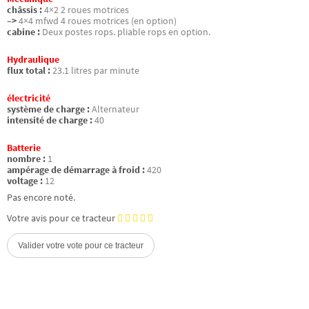
châssis :
4×2 2 roues motrices
–>
4×4 mfwd 4 roues motrices (en option)
cabine :
Deux postes rops. pliable rops en option.
Hydraulique
flux total :
23.1 litres par minute
électricité
système de charge :
Alternateur
intensité de charge :
40
Batterie
nombre :
1
ampérage de démarrage à froid :
420
voltage :
12
Pas encore noté.
Votre avis pour ce tracteur