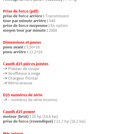
Prise de force (pdf)
prise de force arrière :
Transmission
tour par minute arrière :
540
prise de force moyenme :
En option
moyen tour par minute :
2000
Dimensions et pneus
pneu avant :
5.50×16
pneu arrière :
11.2×24
Caseih d25 pièces jointes
–>
Plateau de coupe
–>
Souffleuse à neige
–>
Chargeur frontal
–>
Rétrocaveuse
D25 numéros de série
–>
– numéros de série inconnu
Caseih d25 power
moteur (brut) :
25 hp [18.6 kw]
prise de force (revendiqué) :
21.7 hp [16.2 kw]
Mécanique