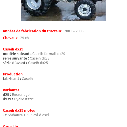
Années de fabrication du tracteur
:
2001 – 2003
Chevaux
:
29 ch
Caseih dx29
modèle suivant :
Caseih farmall dx29
série suivante :
Caseih dx33
série d’avant :
Caseih dx25
Production
fabricant :
Caseih
Variantes
d29 :
Encrenage
dx29 :
Hydrostatic
Caseih dx29 moteur
–>
Shibaura 1.3l 3-cyl diesel
Capacité