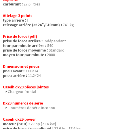
carburant :
27.6 litres
Attelage 3 points
type arrière :
I
relevage arrière (at 24″/610mm) :
741 kg
Prise de force (pdf)
prise de force arrière :
Indépendant
tour par minute arrière :
540
prise de force moyenme :
Standard
moyen tour par minute :
2000
Dimensions et pneus
pneu avant :
7.00×14
pneu arrière :
11.2×24
Caseih dx29 pièces jointes
–>
Chargeur frontal
Dx29 numéros de série
–>
– numéros de série inconnu
Caseih dx29 power
moteur (brut) :
29 hp [21.6 kw]
prise de force (revendiqué) :
23.6 hp [17.6 kw]