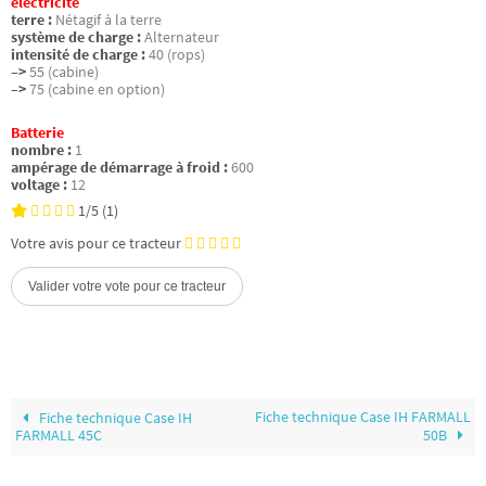
électricité
terre :
Nétagif à la terre
système de charge :
Alternateur
intensité de charge :
40 (rops)
–>
55 (cabine)
–>
75 (cabine en option)
Batterie
nombre :
1
ampérage de démarrage à froid :
600
voltage :
12
1/5
(1)
Votre avis pour ce tracteur
Fiche technique Case IH FARMALL
Fiche technique Case IH
FARMALL 45C
50B