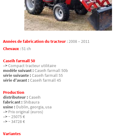
Années de fabrication du tracteur
:
2008 – 2011
Chevaux
:
51 ch
Caseih farmall 50
–>
Compact tracteur utilitaire
modèle suivant :
Caseih farmall 50b
série suivante :
Caseih farmall 55
série d’avant :
Caseih farmall 45
Production
distributeur :
Caseih
fabricant :
Shibaura
usine :
Dublin, georgia, usa
–>
Prix original (euros)
–>
~ 25075 €
–>
~ 34728 €
Variantes