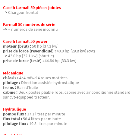
Caseih farmall 50 pièces jointes
–>
Chargeur frontal
Farmall 50 numéros de série
–>
– numéros de série inconnu
Caseih farmall 50 power
moteur (brut) :
50 hp [37.3 kw]
prise de force (revendiqué) :
40.0 hp [29.8 kw] (cvt)
–>
43.0 hp [32.1 kw] (shuttle)
prise de force (testé) :
44.64 hp [33.3 kw]
Mécanique
châssis :
4×4 mfwd 4 roues motrices
pilotage :
Direction assistée hydrostatique
freins :
Bain d’huile
cabine :
Deux postes pliable rops. cabine avec air conditionné standard
sur cvt-equipped tracteur.
Hydraulique
pompe flux :
37.1 litres par minute
flux total :
56.4 litres par minute
pilotage flux :
19.3 litres par minute