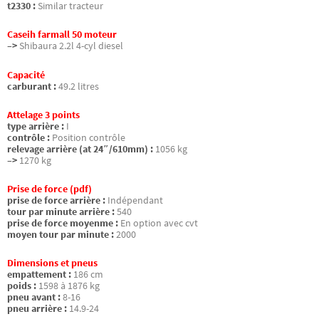
t2330 :
Similar tracteur
Caseih farmall 50 moteur
–>
Shibaura 2.2l 4-cyl diesel
Capacité
carburant :
49.2 litres
Attelage 3 points
type arrière :
I
contrôle :
Position contrôle
relevage arrière (at 24″/610mm) :
1056 kg
–>
1270 kg
Prise de force (pdf)
prise de force arrière :
Indépendant
tour par minute arrière :
540
prise de force moyenme :
En option avec cvt
moyen tour par minute :
2000
Dimensions et pneus
empattement :
186 cm
poids :
1598 à 1876 kg
pneu avant :
8-16
pneu arrière :
14.9-24