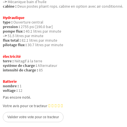
–>
Mécanique bain d’huile
cabine :
Deux postes pliant rops. cabine en option avec air conditionné.
Hydraulique
type :
Ouverture central
pression :
2755 psi [190.0 bar]
pompe flux :
40.1 litres par minute
–>
51.5 litres par minute
flux total :
82.1 litres par minute
pilotage flux :
30.7 litres par minute
électricité
terre :
Nétagif à la terre
système de charge :
Alternateur
intensité de charge :
85
Batterie
nombre :
1
voltage :
12
Pas encore noté.
Votre avis pour ce tracteur