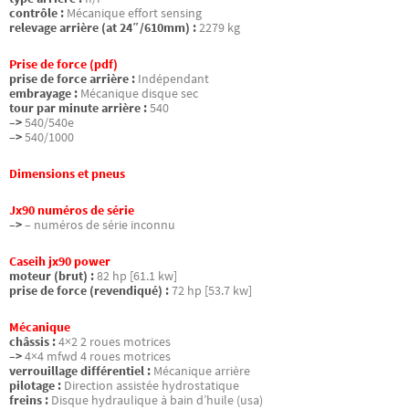
contrôle :
Mécanique effort sensing
relevage arrière (at 24″/610mm) :
2279 kg
Prise de force (pdf)
prise de force arrière :
Indépendant
embrayage :
Mécanique disque sec
tour par minute arrière :
540
–>
540/540e
–>
540/1000
Dimensions et pneus
Jx90 numéros de série
–>
– numéros de série inconnu
Caseih jx90 power
moteur (brut) :
82 hp [61.1 kw]
prise de force (revendiqué) :
72 hp [53.7 kw]
Mécanique
châssis :
4×2 2 roues motrices
–>
4×4 mfwd 4 roues motrices
verrouillage différentiel :
Mécanique arrière
pilotage :
Direction assistée hydrostatique
freins :
Disque hydraulique à bain d’huile (usa)