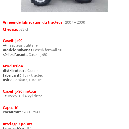
Années de fabrication du tracteur
:
2007 – 2008
Chevaux
:
83 ch
Caseih jx90
–>
Tracteur utilitaire
modèle suivant :
Caseih farmall 90
série d’avant :
Caseih jx80
Production
distributeur :
Caseih
fabricant :
Turk tracteur
usine :
Ankara, turquie
Caseih jx90 moteur
–>
Iveco 3.9l 4-cyl diesel
Capacité
carburant :
90.1 litres
Attelage 3 points
type arrière :
II/I