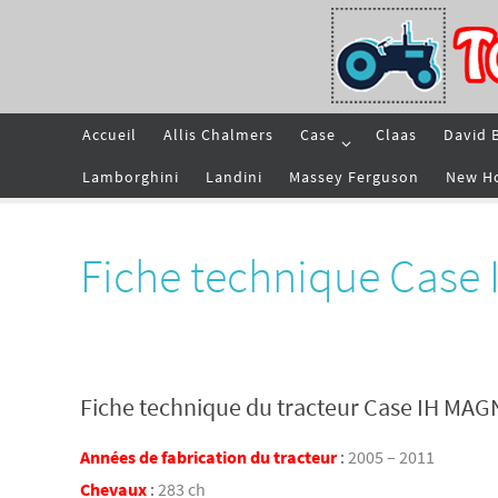
Passer
vers
le
contenu
Passer
Accueil
Allis Chalmers
Case
Claas
David 
vers
le
contenu
Lamborghini
Landini
Massey Ferguson
New H
Fiche technique Cas
Fiche technique du tracteur Case IH MA
Années de fabrication du tracteur
:
2005 – 2011
Chevaux
:
283 ch