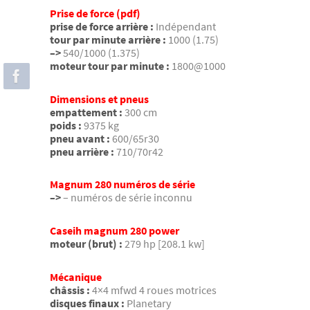
Prise de force (pdf)
prise de force arrière :
Indépendant
tour par minute arrière :
1000 (1.75)
–>
540/1000 (1.375)
moteur tour par minute :
1800@1000
Dimensions et pneus
empattement :
300 cm
poids :
9375 kg
pneu avant :
600/65r30
pneu arrière :
710/70r42
Magnum 280 numéros de série
–>
– numéros de série inconnu
Caseih magnum 280 power
moteur (brut) :
279 hp [208.1 kw]
Mécanique
châssis :
4×4 mfwd 4 roues motrices
disques finaux :
Planetary