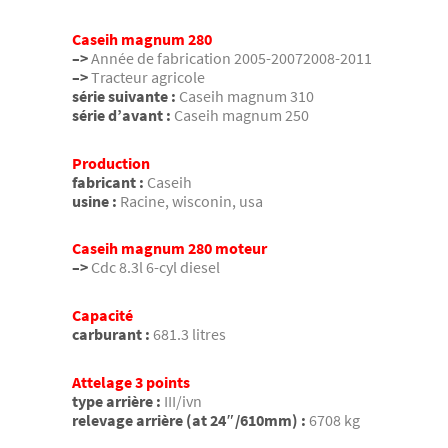
Caseih magnum 280
–>
Année de fabrication 2005-20072008-2011
–>
Tracteur agricole
série suivante :
Caseih magnum 310
série d’avant :
Caseih magnum 250
Production
fabricant :
Caseih
usine :
Racine, wisconin, usa
Caseih magnum 280 moteur
–>
Cdc 8.3l 6-cyl diesel
Capacité
carburant :
681.3 litres
Attelage 3 points
type arrière :
III/ivn
relevage arrière (at 24″/610mm) :
6708 kg