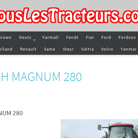
Brown
Deutz
Farmall
Fendt
Fiat
Ford
Fordson
olland
Renault
Same
Steyr
Valtra
Volvo
Yanmar
e IH MAGNUM 280
GNUM 280