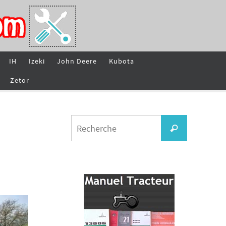
IH
Izeki
John Deere
Kubota
Zetor
Search
Recherche
for: