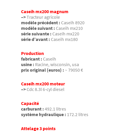
Caseih mx200 magnum
–>
Tracteur agricole
modèle précédent :
Caseih 8920
modèle suivant :
Caseih mx210
série suivante :
Caseih mx220
série d’avant :
Caseih mx180
Production
fabricant :
Caseih
usine :
Racine, wisconsin, usa
prix original (euros) :
~ 79050 €
Caseih mx200 moteur
–>
Cdc 8.3l 6-cyl diesel
Capacité
carburant :
492.1 litres
système hydraulique :
172.2 litres
Attelage 3 points