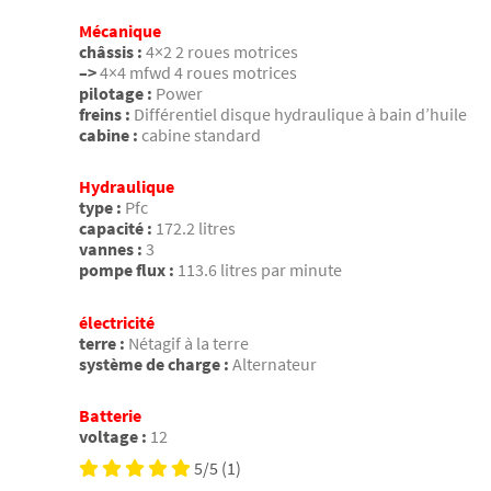
Mécanique
châssis :
4×2 2 roues motrices
–>
4×4 mfwd 4 roues motrices
pilotage :
Power
freins :
Différentiel disque hydraulique à bain d’huile
cabine :
cabine standard
Hydraulique
type :
Pfc
capacité :
172.2 litres
vannes :
3
pompe flux :
113.6 litres par minute
électricité
terre :
Nétagif à la terre
système de charge :
Alternateur
Batterie
voltage :
12
5/5
(1)