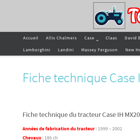
Passer
vers
le
contenu
Passer
Accueil
Allis Chalmers
Case
Claas
David 
vers
le
contenu
Lamborghini
Landini
Massey Ferguson
New H
Fiche technique Case
Fiche technique du tracteur Case IH MX2
Années de fabrication du tracteur
:
1999 – 2002
Chevaux
:
186 ch