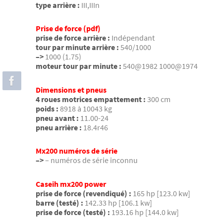
type arrière :
III,IIIn
Prise de force (pdf)
prise de force arrière :
Indépendant
tour par minute arrière :
540/1000
–>
1000 (1.75)
moteur tour par minute :
540@1982 1000@1974
Dimensions et pneus
4 roues motrices empattement :
300 cm
poids :
8918 à 10043 kg
pneu avant :
11.00-24
pneu arrière :
18.4r46
Mx200 numéros de série
–>
– numéros de série inconnu
Caseih mx200 power
prise de force (revendiqué) :
165 hp [123.0 kw]
barre (testé) :
142.33 hp [106.1 kw]
prise de force (testé) :
193.16 hp [144.0 kw]