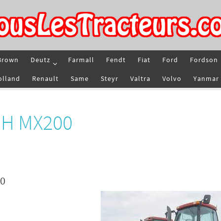
Brown
Deutz
Farmall
Fendt
Fiat
Ford
Fordson
olland
Renault
Same
Steyr
Valtra
Volvo
Yanmar
 IH MX200
00