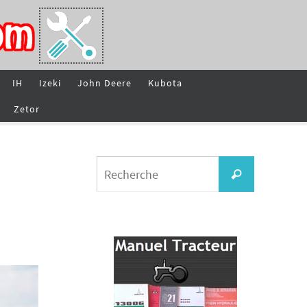
IH
Izeki
John Deere
Kubota
Zetor
Search
Recherche
for: