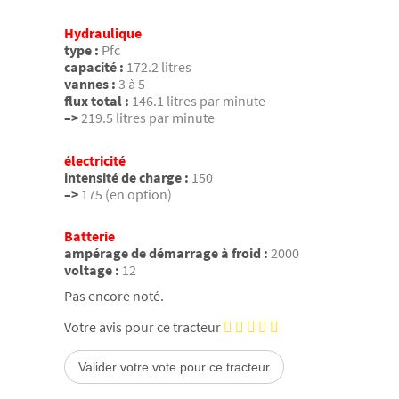
Hydraulique
type :
Pfc
capacité :
172.2 litres
vannes :
3 à 5
flux total :
146.1 litres par minute
–>
219.5 litres par minute
électricité
intensité de charge :
150
–>
175 (en option)
Batterie
ampérage de démarrage à froid :
2000
voltage :
12
Pas encore noté.
Votre avis pour ce tracteur