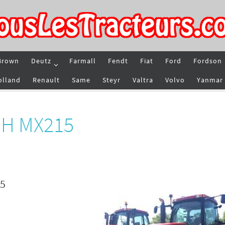
Brown
Deutz
Farmall
Fendt
Fiat
Ford
Fordson
olland
Renault
Same
Steyr
Valtra
Volvo
Yanmar
 IH MX215
15