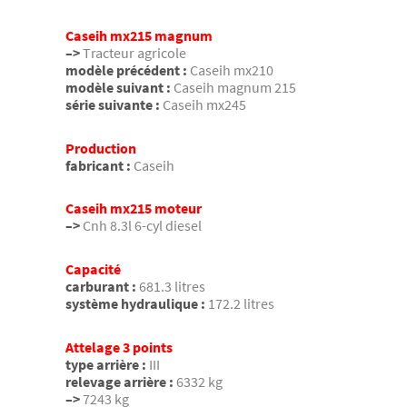
Caseih mx215 magnum
–>
Tracteur agricole
modèle précédent :
Caseih mx210
modèle suivant :
Caseih magnum 215
série suivante :
Caseih mx245
Production
fabricant :
Caseih
Caseih mx215 moteur
–>
Cnh 8.3l 6-cyl diesel
Capacité
carburant :
681.3 litres
système hydraulique :
172.2 litres
Attelage 3 points
type arrière :
III
relevage arrière :
6332 kg
–>
7243 kg