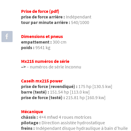
Prise de force (pdf)
prise de force arrière :
Indépendant
tour par minute arrière :
540/1000
Dimensions et pneus
empattement :
300 cm
poids :
9541 kg
Mx215 numéros de série
–>
– numéros de série inconnu
Caseih mx215 power
prise de force (revendiqué) :
175 hp [130.5 kw]
barre (testé) :
151.54 hp [113.0 kw]
prise de force (testé) :
215.81 hp [160.9 kw]
Mécanique
châssis :
4×4 mfwd 4 roues motrices
pilotage :
Direction assistée hydrostatique
freins :
Indépendant disque hydraulique à bain d’huile