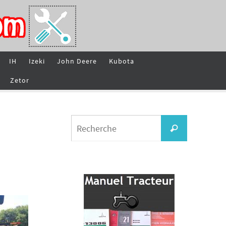
IH
Izeki
John Deere
Kubota
Zetor
Search
Recherche
for: