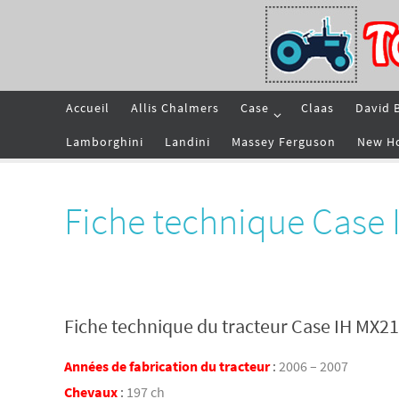
Passer
vers
le
contenu
Passer
Accueil
Allis Chalmers
Case
Claas
David 
vers
le
contenu
Lamborghini
Landini
Massey Ferguson
New H
Fiche technique Case
Fiche technique du tracteur Case IH MX2
Années de fabrication du tracteur
:
2006 – 2007
Chevaux
:
197 ch