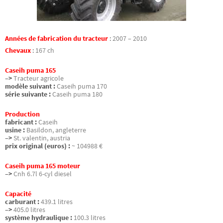
Années de fabrication du tracteur
:
2007 – 2010
Chevaux
:
167 ch
Caseih puma 165
–>
Tracteur agricole
modèle suivant :
Caseih puma 170
série suivante :
Caseih puma 180
Production
fabricant :
Caseih
usine :
Basildon, angleterre
–>
St. valentin, austria
prix original (euros) :
~ 104988 €
Caseih puma 165 moteur
–>
Cnh 6.7l 6-cyl diesel
Capacité
carburant :
439.1 litres
–>
405.0 litres
système hydraulique :
100.3 litres