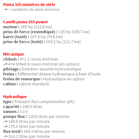
Puma 165 numéros de série
–>
– numéros de série inconnu
Caseih puma 165 power
moteur :
165 hp [123.0 kw]
prise de force (revendiqué) :
135 hp [100.7 kw]
barre (testé) :
107.0 hp [79.8 kw]
prise de force (testé) :
163.2 hp [121.7 kw]
Mécanique
châssis :
4×2 2 roues motrices
–>
4×4 mfwd 4 roues motrices (en option)
pilotage :
Direction assistée hydrostatique
freins :
Différentiel disque hydraulique à bain d’huile
freins de remorque :
Hydraulique en option
cabine :
cabine standard.
Hydraulique
type :
Pression flux compensation (pfc)
capacité :
100.3 litres
vannes :
3 à 5
pompe flux :
120.0 litres par minute
–>
149.9 litres par minute
–>
170.3 litres par minute
flux total :
184.3 litres par minute
–>
214.2 litres par minute