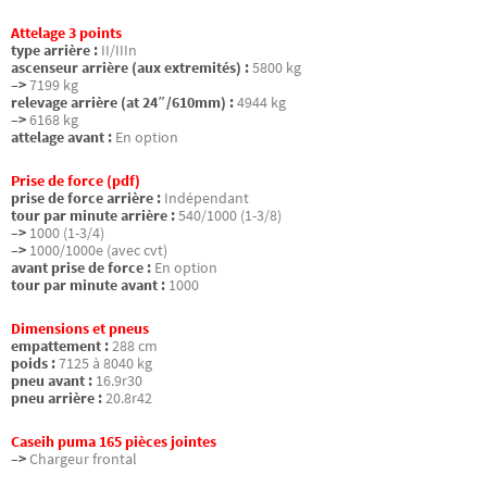
Attelage 3 points
type arrière :
II/IIIn
ascenseur arrière (aux extremités) :
5800 kg
–>
7199 kg
relevage arrière (at 24″/610mm) :
4944 kg
–>
6168 kg
attelage avant :
En option
Prise de force (pdf)
prise de force arrière :
Indépendant
tour par minute arrière :
540/1000 (1-3/8)
–>
1000 (1-3/4)
–>
1000/1000e (avec cvt)
avant prise de force :
En option
tour par minute avant :
1000
Dimensions et pneus
empattement :
288 cm
poids :
7125 à 8040 kg
pneu avant :
16.9r30
pneu arrière :
20.8r42
Caseih puma 165 pièces jointes
–>
Chargeur frontal