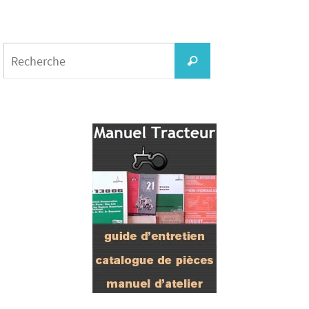
Search
for:
Recherche