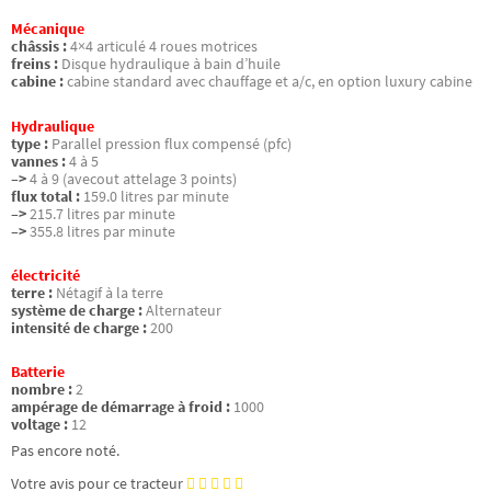
Mécanique
châssis :
4×4 articulé 4 roues motrices
freins :
Disque hydraulique à bain d’huile
cabine :
cabine standard avec chauffage et a/c, en option luxury cabine
Hydraulique
type :
Parallel pression flux compensé (pfc)
vannes :
4 à 5
–>
4 à 9 (avecout attelage 3 points)
flux total :
159.0 litres par minute
–>
215.7 litres par minute
–>
355.8 litres par minute
électricité
terre :
Nétagif à la terre
système de charge :
Alternateur
intensité de charge :
200
Batterie
nombre :
2
ampérage de démarrage à froid :
1000
voltage :
12
Pas encore noté.
Votre avis pour ce tracteur