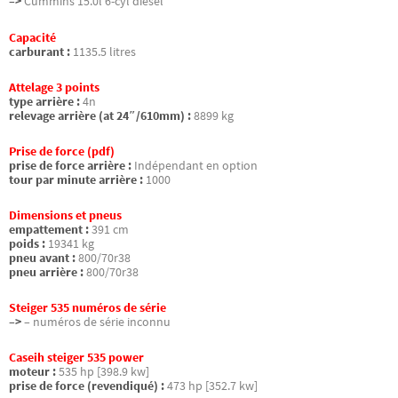
–>
Cummins 15.0l 6-cyl diesel
Capacité
carburant :
1135.5 litres
Attelage 3 points
type arrière :
4n
relevage arrière (at 24″/610mm) :
8899 kg
Prise de force (pdf)
prise de force arrière :
Indépendant en option
tour par minute arrière :
1000
Dimensions et pneus
empattement :
391 cm
poids :
19341 kg
pneu avant :
800/70r38
pneu arrière :
800/70r38
Steiger 535 numéros de série
–>
– numéros de série inconnu
Caseih steiger 535 power
moteur :
535 hp [398.9 kw]
prise de force (revendiqué) :
473 hp [352.7 kw]