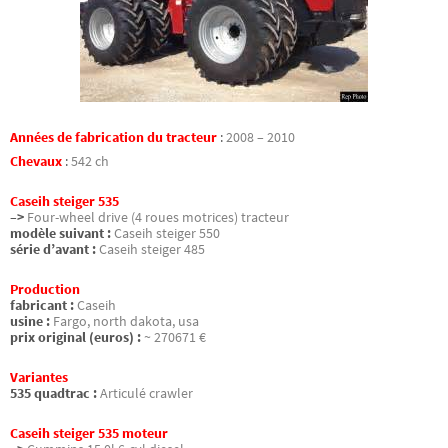
Années de fabrication du tracteur
:
2008 – 2010
Chevaux
:
542 ch
Caseih steiger 535
–>
Four-wheel drive (4 roues motrices) tracteur
modèle suivant :
Caseih steiger 550
série d’avant :
Caseih steiger 485
Production
fabricant :
Caseih
usine :
Fargo, north dakota, usa
prix original (euros) :
~ 270671 €
Variantes
535 quadtrac :
Articulé crawler
Caseih steiger 535 moteur