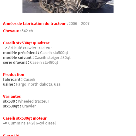
Années de fabrication du tracteur
:
2006 – 2007
Chevaux
:
542 ch
Caseih stx530qt quadtrac
–>
Articulé crawler tracteur
modèle précédent :
Caseih stx500qt
modèle suivant :
Caseih steiger 530qt
série d’avant :
Caseih stx480qt
Production
fabricant :
Caseih
usine :
Fargo, north dakota, usa
Variantes
stx530 :
Wheeled tracteur
stx530qt :
Crawler
Caseih stx530qt moteur
–>
Cummins 14.9l 6-cyl diesel
Capacité