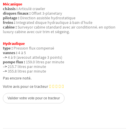
Mécanique
châssis :
Articulé crawler
disques finaux :
Offset 3-planetary
pilotage :
Direction assistée hydrostatique
freins :
Integrated disque hydraulique à bain d’huile
cabine :
Surveyor cabine standard avec air conditionné. en option
luxury cabine avec cuir trim et siègeing.
Hydraulique
type :
Pression flux compensé
vannes :
4 à 5
–>
4 à 9 (avecout attelage 3 points)
pompe flux :
159.0 litres par minute
–>
215.7 litres par minute
–>
355.8 litres par minute
Pas encore noté.
Votre avis pour ce tracteur