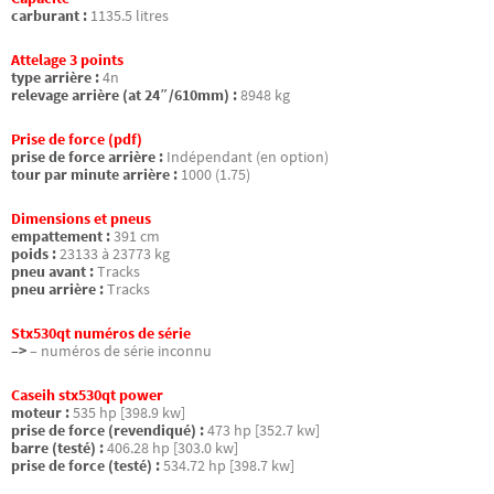
carburant :
1135.5 litres
Attelage 3 points
type arrière :
4n
relevage arrière (at 24″/610mm) :
8948 kg
Prise de force (pdf)
prise de force arrière :
Indépendant (en option)
tour par minute arrière :
1000 (1.75)
Dimensions et pneus
empattement :
391 cm
poids :
23133 à 23773 kg
pneu avant :
Tracks
pneu arrière :
Tracks
Stx530qt numéros de série
–>
– numéros de série inconnu
Caseih stx530qt power
moteur :
535 hp [398.9 kw]
prise de force (revendiqué) :
473 hp [352.7 kw]
barre (testé) :
406.28 hp [303.0 kw]
prise de force (testé) :
534.72 hp [398.7 kw]