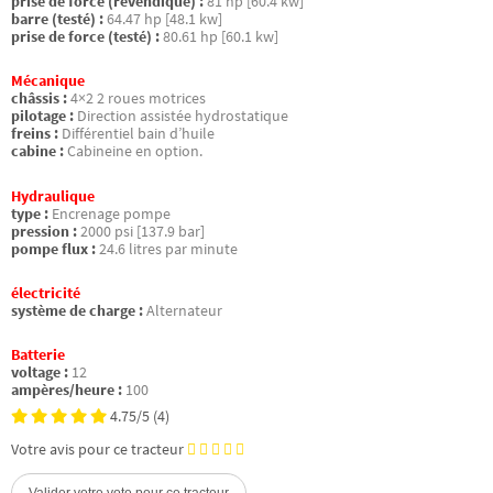
prise de force (revendiqué) :
81 hp [60.4 kw]
barre (testé) :
64.47 hp [48.1 kw]
prise de force (testé) :
80.61 hp [60.1 kw]
Mécanique
châssis :
4×2 2 roues motrices
pilotage :
Direction assistée hydrostatique
freins :
Différentiel bain d’huile
cabine :
Cabineine en option.
Hydraulique
type :
Encrenage pompe
pression :
2000 psi [137.9 bar]
pompe flux :
24.6 litres par minute
électricité
système de charge :
Alternateur
Batterie
voltage :
12
ampères/heure :
100
4.75/5
(4)
Votre avis pour ce tracteur