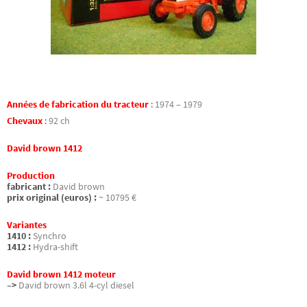
Années de fabrication du tracteur
:
1974 – 1979
Chevaux
:
92 ch
David brown 1412
Production
fabricant :
David brown
prix original (euros) :
~ 10795 €
Variantes
1410 :
Synchro
1412 :
Hydra-shift
David brown 1412 moteur
–>
David brown 3.6l 4-cyl diesel