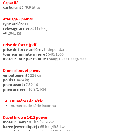
Capacité
carburant :
79.9 litres
Attelage 3 points
type arrière :
Ii
relevage arrière :
1179 kg
–>
2041 kg
Prise de force (pdf)
prise de force arrière :
Indépendant
tour par minute arrière :
540/1000
moteur tour par minute :
540@1800 1000@2000
Dimensions et pneus
empattement :
228 cm
poids :
3474 kg
pneu avant :
7.50-16
pneu arrière :
16.9/14-34
1412 numéros de série
–>
– numéros de série inconnu
David brown 1412 power
moteur (net) :
91 hp [67.9 kw]
barre (revendiqué) :
65 hp [48.5 kw]