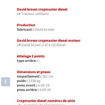
David brown cropmaster diesel
–>
Tracteur utilitaire
Production
fabricant :
David brown
David brown cropmaster diesel moteur
–>
David brown 2.5l 4-cyl diesel
Attelage 3 points
type arrière :
I
Dimensions et pneus
empattement :
181 cm
poids :
1338 kg
pneu avant :
6.00-19
pneu arrière :
9.00-28
Cropmaster diesel numéros de série