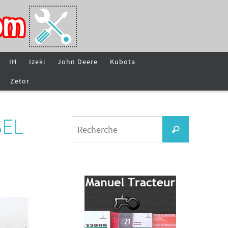
IH
Izeki
John Deere
Kubota
Zetor
SEL
Search
Recherche
for: