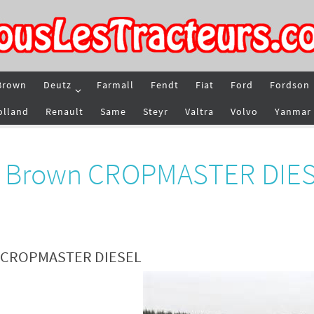
Brown
Deutz
Farmall
Fendt
Fiat
Ford
Fordson
olland
Renault
Same
Steyr
Valtra
Volvo
Yanmar
id Brown CROPMASTER DIE
wn CROPMASTER DIESEL