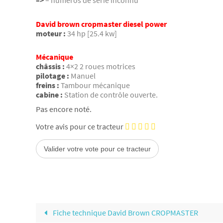
–>
– numéros de série inconnu
David brown cropmaster diesel power
moteur :
34 hp [25.4 kw]
Mécanique
châssis :
4×2 2 roues motrices
pilotage :
Manuel
freins :
Tambour mécanique
cabine :
Station de contrôle ouverte.
Pas encore noté.
Votre avis pour ce tracteur
Fiche technique David Brown CROPMASTER