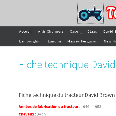
Passer
vers
le
contenu
Passer
Accueil
Allis Chalmers
Case
Claas
David 
vers
le
contenu
Lamborghini
Landini
Massey Ferguson
New H
Fiche technique Dav
Fiche technique du tracteur David Bro
Années de fabrication du tracteur
:
1949 – 1953
Chevaux
:
34 ch