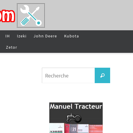
IH
Izeki
John Deere
Kubota
Zetor
Search
Recherche
for: