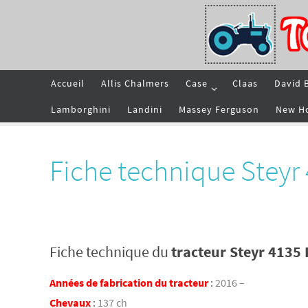
Passer
vers
le
contenu
Passer
Accueil
Allis Chalmers
Case
Claas
David 
vers
le
contenu
Lamborghini
Landini
Massey Ferguson
New H
Fiche technique Steyr
Fiche technique du
tracteur Steyr 4135
Années de fabrication du tracteur
:
2016 –
Chevaux
:
137 ch