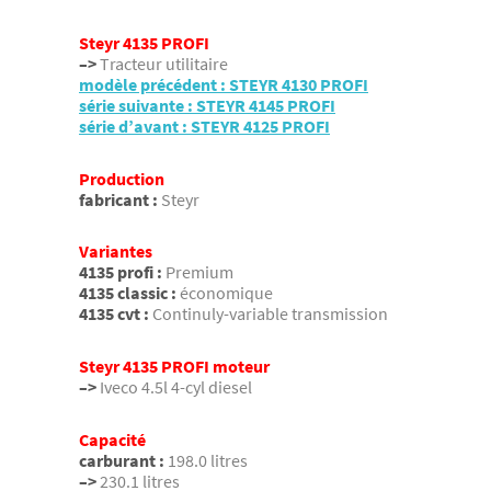
Steyr 4135 PROFI
–>
Tracteur utilitaire
modèle précédent : STEYR 4130 PROFI
série suivante : STEYR 4145 PROFI
série d’avant : STEYR 4125 PROFI
Production
fabricant :
Steyr
Variantes
4135 profi :
Premium
4135 classic :
économique
4135 cvt :
Continuly-variable transmission
Steyr 4135 PROFI moteur
–>
Iveco 4.5l 4-cyl diesel
Capacité
carburant :
198.0 litres
–>
230.1 litres