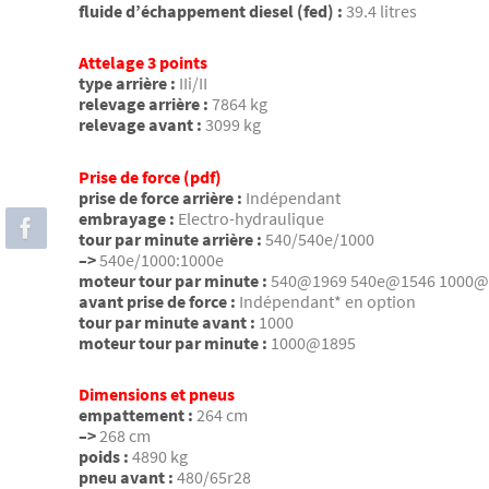
fluide d’échappement diesel (fed) :
39.4 litres
Attelage 3 points
type arrière :
IIi/II
relevage arrière :
7864 kg
relevage avant :
3099 kg
Prise de force (pdf)
prise de force arrière :
Indépendant
embrayage :
Electro-hydraulique
tour par minute arrière :
540/540e/1000
–>
540e/1000:1000e
moteur tour par minute :
540@1969 540e@1546 1000@
avant prise de force :
Indépendant* en option
tour par minute avant :
1000
moteur tour par minute :
1000@1895
Dimensions et pneus
empattement :
264 cm
–>
268 cm
poids :
4890 kg
pneu avant :
480/65r28