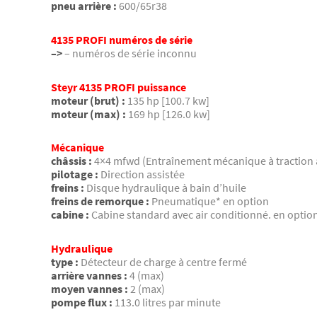
pneu arrière :
600/65r38
4135 PROFI numéros de série
–>
– numéros de série inconnu
Steyr 4135 PROFI puissance
moteur (brut) :
135 hp [100.7 kw]
moteur (max) :
169 hp [126.0 kw]
Mécanique
châssis :
4×4 mfwd (Entraînement mécanique à traction a
pilotage :
Direction assistée
freins :
Disque hydraulique à bain d’huile
freins de remorque :
Pneumatique* en option
cabine :
Cabine standard avec air conditionné. en optio
Hydraulique
type :
Détecteur de charge à centre fermé
arrière vannes :
4 (max)
moyen vannes :
2 (max)
pompe flux :
113.0 litres par minute