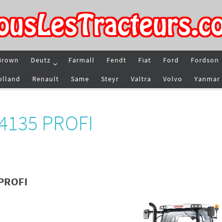
Brown
Deutz
Farmall
Fendt
Fiat
Ford
Fordson
olland
Renault
Same
Steyr
Valtra
Volvo
Yanmar
 4135 PROFI
 PROFI