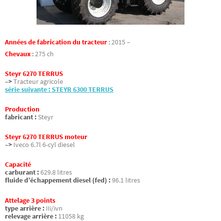
Années de fabrication du tracteur
:
2015 –
Chevaux
:
275 ch
Steyr 6270 TERRUS
–>
Tracteur agricole
série suivante : STEYR 6300 TERRUS
Production
fabricant :
Steyr
Steyr 6270 TERRUS moteur
–>
Iveco 6.7l 6-cyl diesel
Capacité
carburant :
629.8 litres
fluide d’échappement diesel (fed) :
96.1 litres
Attelage 3 points
type arrière :
IIi/ivn
relevage arrière :
11058 kg