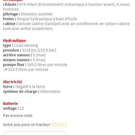
châssis :
4×4 mfwd (Entraînement mécanique à traction avant), 4 roues
motrices
pilotage :
Direction assistée
freins :
Disque hydraulique à bain d’huile
cabine :
Deluxe cabine standard avec air conditionné. en option cabine
luxe avec active suspension.
Hydraulique
type :
Load-sensing
pression :
3118 psi [215.0 bar]
arrière vannes :
5 (max)
moyen vannes :
3 (max)
pompe flux :
165.0 litres par minute
–>
222.9 litres par minute
électricité
terre :
Négatif à la terre
système de charge :
Alternateur
Batterie
voltage :
12
Pas encore noté.
Votre avis pour ce tracteur