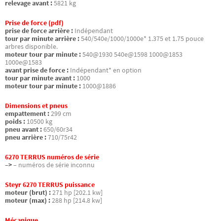
relevage avant :
5821 kg
Prise de force (pdf)
prise de force arrière :
Indépendant
tour par minute arrière :
540/540e/1000/1000e* 1.375 et 1.75 pouce
arbres disponible.
moteur tour par minute :
540@1930 540e@1598 1000@1853
1000e@1583
avant prise de force :
Indépendant* en option
tour par minute avant :
1000
moteur tour par minute :
1000@1886
Dimensions et pneus
empattement :
299 cm
poids :
10500 kg
pneu avant :
650/60r34
pneu arrière :
710/75r42
6270 TERRUS numéros de série
–>
– numéros de série inconnu
Steyr 6270 TERRUS puissance
moteur (brut) :
271 hp [202.1 kw]
moteur (max) :
288 hp [214.8 kw]
Mécanique