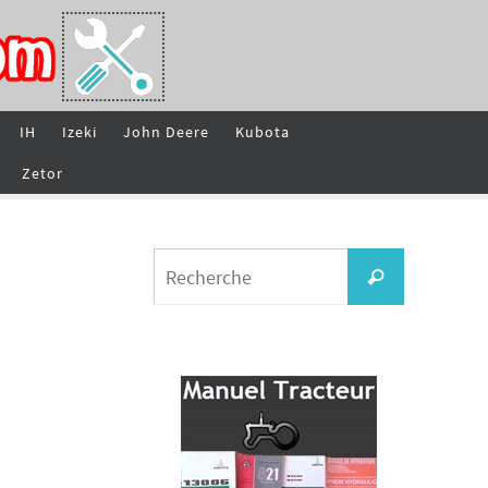
IH
Izeki
John Deere
Kubota
Zetor
Search
Recherche
for: