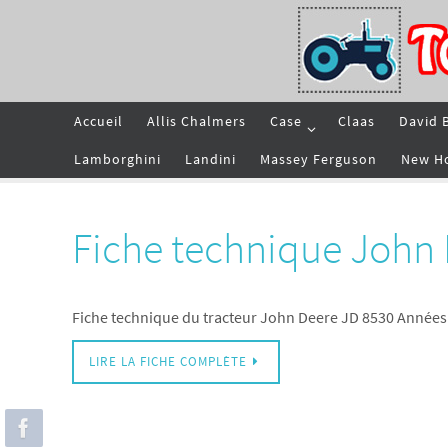
Passer
vers
le
contenu
Passer
Accueil
Allis Chalmers
Case
Claas
David 
vers
le
contenu
Lamborghini
Landini
Massey Ferguson
New H
Fiche technique John
Fiche technique du tracteur John Deere JD 8530 Années
LIRE LA FICHE COMPLÈTE