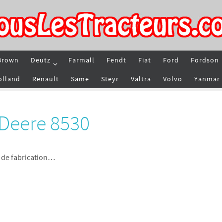
Brown
Deutz
Farmall
Fendt
Fiat
Ford
Fordson
olland
Renault
Same
Steyr
Valtra
Volvo
Yanmar
 Deere 8530
 de fabrication…