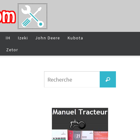
IH
Izeki
John Deere
Kubota
Zetor
Search
Recherche
for: