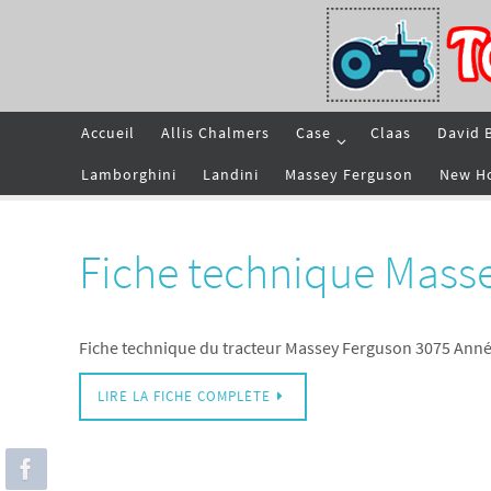
Passer
vers
le
contenu
Passer
Accueil
Allis Chalmers
Case
Claas
David 
vers
le
contenu
Lamborghini
Landini
Massey Ferguson
New H
Fiche technique Mass
Fiche technique du tracteur Massey Ferguson 3075 Anné
LIRE LA FICHE COMPLÈTE