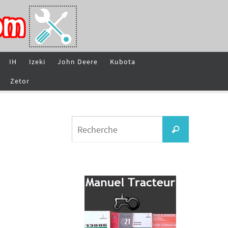
IH
Izeki
John Deere
Kubota
Zetor
Search
Recherche
for: