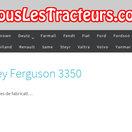
Brown
Deutz
Farmall
Fendt
Fiat
Ford
Fordson
olland
Renault
Same
Steyr
Valtra
Volvo
Yanmar
ey Ferguson 3350
es de fabricati…