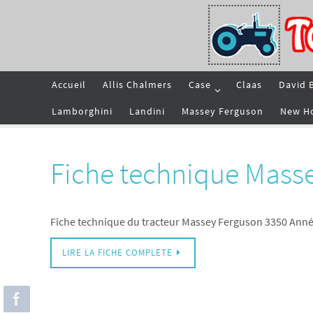
Passer
vers
le
contenu
Passer
Accueil
Allis Chalmers
Case
Claas
David 
vers
le
contenu
Lamborghini
Landini
Massey Ferguson
New H
Fiche technique Mass
Fiche technique du tracteur Massey Ferguson 3350 Anné
LIRE LA FICHE COMPLÈTE