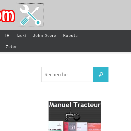
IH
Izeki
John Deere
Kubota
Zetor
Search
Recherche
for: