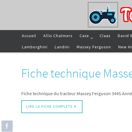
Passer
vers
le
contenu
Passer
Accueil
Allis Chalmers
Case
Claas
David 
vers
le
contenu
Lamborghini
Landini
Massey Ferguson
New H
Fiche technique Mass
Fiche technique du tracteur Massey Ferguson 3445 Anné
LIRE LA FICHE COMPLÈTE