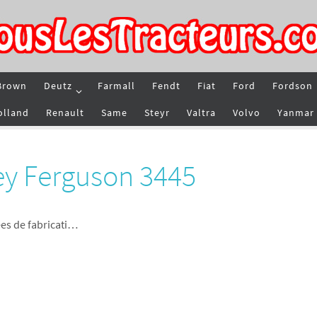
Brown
Deutz
Farmall
Fendt
Fiat
Ford
Fordson
olland
Renault
Same
Steyr
Valtra
Volvo
Yanmar
ey Ferguson 3445
es de fabricati…