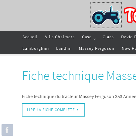
Passer
vers
le
contenu
Passer
Accueil
Allis Chalmers
Case
Claas
David 
vers
le
contenu
Lamborghini
Landini
Massey Ferguson
New H
Fiche technique Mass
Fiche technique du tracteur Massey Ferguson 353 Année
LIRE LA FICHE COMPLÈTE