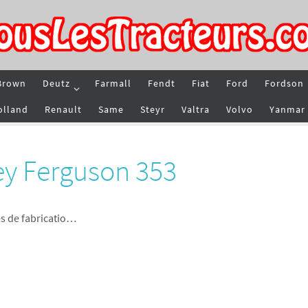
Brown
Deutz
Farmall
Fendt
Fiat
Ford
Fordson
olland
Renault
Same
Steyr
Valtra
Volvo
Yanmar
ey Ferguson 353
s de fabricatio…