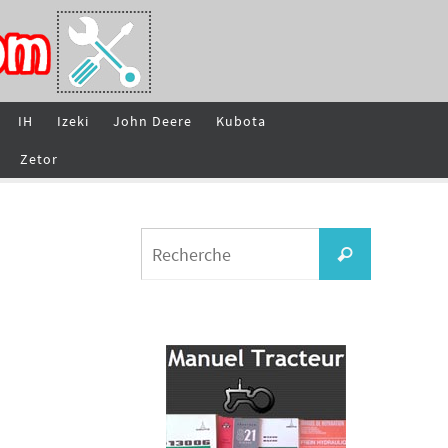
IH
Izeki
John Deere
Kubota
Zetor
Search
Recherche
for: