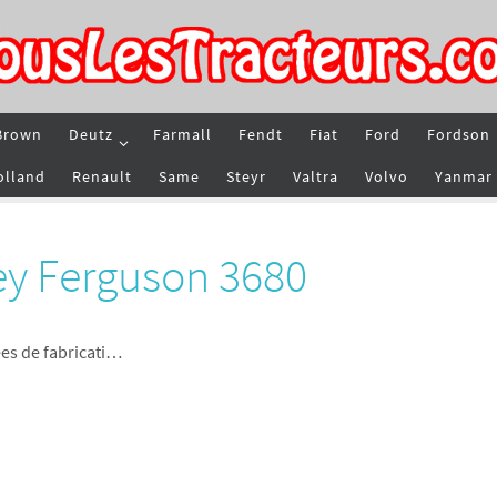
Brown
Deutz
Farmall
Fendt
Fiat
Ford
Fordson
olland
Renault
Same
Steyr
Valtra
Volvo
Yanmar
ey Ferguson 3680
es de fabricati…