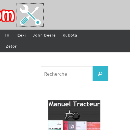
IH
Izeki
John Deere
Kubota
Zetor
Search
Recherche
for: