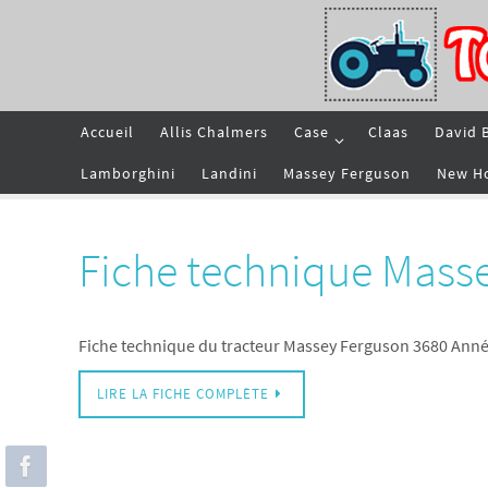
Passer
vers
le
contenu
Passer
Accueil
Allis Chalmers
Case
Claas
David 
vers
le
contenu
Lamborghini
Landini
Massey Ferguson
New H
Fiche technique Mass
Fiche technique du tracteur Massey Ferguson 3680 Anné
LIRE LA FICHE COMPLÈTE