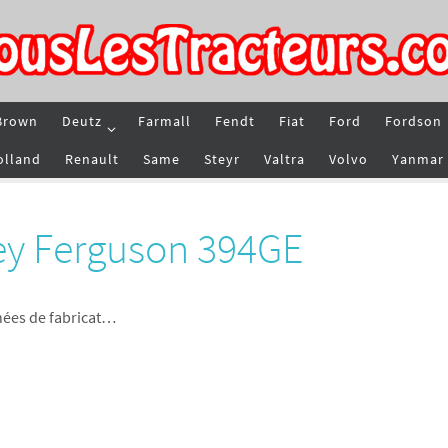
Brown
Deutz
Farmall
Fendt
Fiat
Ford
Fordson
olland
Renault
Same
Steyr
Valtra
Volvo
Yanmar
ey Ferguson 394GE
nées de fabricat…