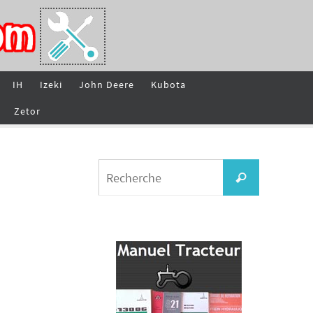
IH
Izeki
John Deere
Kubota
Zetor
Search
Recherche
for: