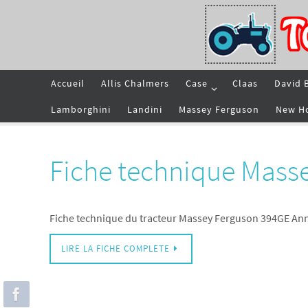
Passer
vers
le
contenu
Passer
Accueil
Allis Chalmers
Case
Claas
David 
vers
le
contenu
Lamborghini
Landini
Massey Ferguson
New H
Fiche technique Mass
Fiche technique du tracteur Massey Ferguson 394GE An
LIRE LA FICHE COMPLÈTE