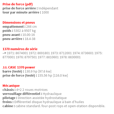
Prise de force (pdf)
prise de force arrière :
Indépendant
tour par minute arrière :
1000
Dimensions et pneus
empattement :
266 cm
poids :
5302 à 9507 kg
pneu avant :
10.00-16
pneu arrière :
18.4-38
1370 numéros de série
–>
1971: 8674001 1972: 8691801 1973: 8712001 1974: 8736601 1975:
8770001 1976: 8797501 1977: 8810601 1978: 8830001
J.I. CASE 1370 power
barre (testé) :
130.9 hp [97.6 kw]
prise de force (testé) :
155.56 hp [116.0 kw]
Mécanique
châssis :
4×2 2 roues motrices
verrouillage différentiel :
Hydraulique
pilotage :
Direction assistée hydrostatique
freins :
Différentiel disque hydraulique à bain d’huiles
cabine :
cabine standard. four-post rops et open-station disponible.