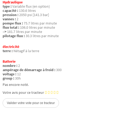
Hydraulique
type :
Variable flux (en option)
capacité :
130.6 litres
pression :
2050 psi [141.3 bar]
vannes :
2
pompe flux :
75.7 litres par minute
flux total :
106.0 litres par minute
–>
181.7 litres par minute
pilotage flux :
30.3 litres par minute
électricité
terre :
Nétagif à la terre
Batterie
nombre :
2
ampérage de démarrage à froid :
300
voltage :
12
group :
30h
Pas encore noté.
Votre avis pour ce tracteur