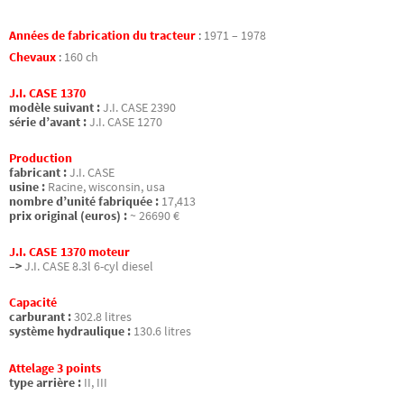
Années de fabrication du tracteur
:
1971 – 1978
Chevaux
:
160 ch
J.I. CASE 1370
modèle suivant :
J.I. CASE 2390
série d’avant :
J.I. CASE 1270
Production
fabricant :
J.I. CASE
usine :
Racine, wisconsin, usa
nombre d’unité fabriquée :
17,413
prix original (euros) :
~ 26690 €
J.I. CASE 1370 moteur
–>
J.I. CASE 8.3l 6-cyl diesel
Capacité
carburant :
302.8 litres
système hydraulique :
130.6 litres
Attelage 3 points
type arrière :
II, III