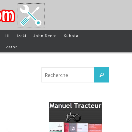
IH
Izeki
John Deere
Kubota
Zetor
Search
Recherche
for: