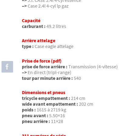
–>
Case 2.4l 4-cyl lp gaz
Capacité
carburant :
49.2 litres
Arrière attelage
type :
Case eagle attelage
Prise de force (pdf)
prise de force arrière :
Transmission (4-vitesse)
–>
En direct (tripl-range)
tour par minute arrière :
540
Dimensions et pneus
tricycle empattement :
214 cm
wide avant empattement :
202 cm
poids :
1615 à 2719 kg
pneu avant :
5.50×16
pneu arrière :
11×28
311 numéros de série