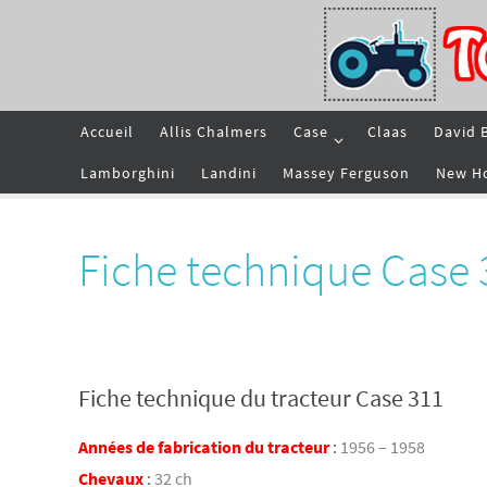
Passer
vers
le
contenu
Passer
Accueil
Allis Chalmers
Case
Claas
David 
vers
le
contenu
Lamborghini
Landini
Massey Ferguson
New H
Fiche technique Case 
Fiche technique du tracteur Case 311
Années de fabrication du tracteur
:
1956 – 1958
Chevaux
:
32 ch