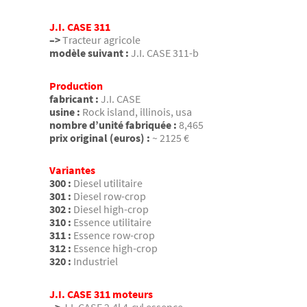
J.I. CASE 311
–>
Tracteur agricole
modèle suivant :
J.I. CASE 311-b
Production
fabricant :
J.I. CASE
usine :
Rock island, illinois, usa
nombre d’unité fabriquée :
8,465
prix original (euros) :
~ 2125 €
Variantes
300 :
Diesel utilitaire
301 :
Diesel row-crop
302 :
Diesel high-crop
310 :
Essence utilitaire
311 :
Essence row-crop
312 :
Essence high-crop
320 :
Industriel
J.I. CASE 311 moteurs
–>
J.I. CASE 2.4l 4-cyl essence