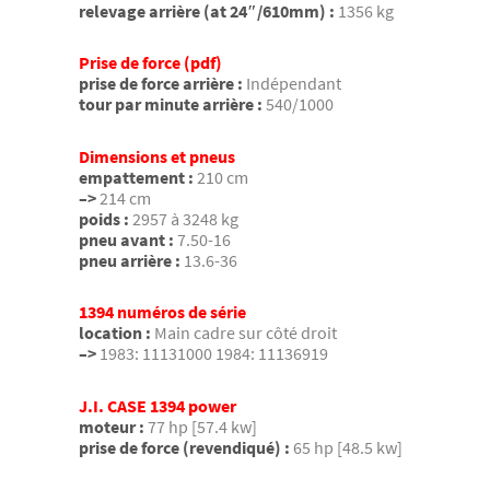
relevage arrière (at 24″/610mm) :
1356 kg
Prise de force (pdf)
prise de force arrière :
Indépendant
tour par minute arrière :
540/1000
Dimensions et pneus
empattement :
210 cm
–>
214 cm
poids :
2957 à 3248 kg
pneu avant :
7.50-16
pneu arrière :
13.6-36
1394 numéros de série
location :
Main cadre sur côté droit
–>
1983: 11131000 1984: 11136919
J.I. CASE 1394 power
moteur :
77 hp [57.4 kw]
prise de force (revendiqué) :
65 hp [48.5 kw]