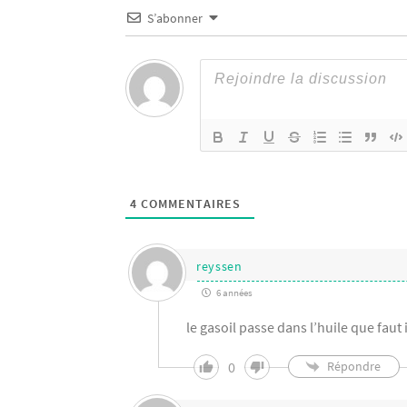
S’abonner
4
COMMENTAIRES
reyssen
6 années
le gasoil passe dans l’huile que faut i
0
Répondre