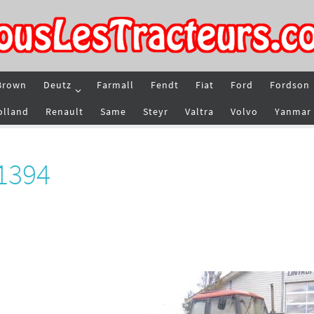
Brown
Deutz
Farmall
Fendt
Fiat
Ford
Fordson
olland
Renault
Same
Steyr
Valtra
Volvo
Yanmar
 1394