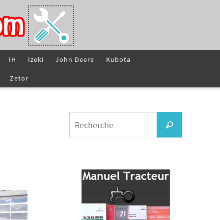
IH
Izeki
John Deere
Kubota
Zetor
Search
Recherche
for: