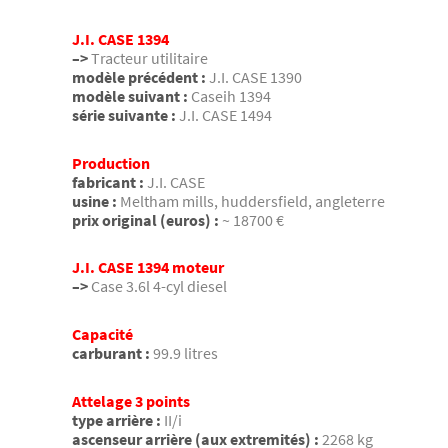
J.I. CASE 1394
–>
Tracteur utilitaire
modèle précédent :
J.I. CASE 1390
modèle suivant :
Caseih 1394
série suivante :
J.I. CASE 1494
Production
fabricant :
J.I. CASE
usine :
Meltham mills, huddersfield, angleterre
prix original (euros) :
~ 18700 €
J.I. CASE 1394 moteur
–>
Case 3.6l 4-cyl diesel
Capacité
carburant :
99.9 litres
Attelage 3 points
type arrière :
II/i
ascenseur arrière (aux extremités) :
2268 kg