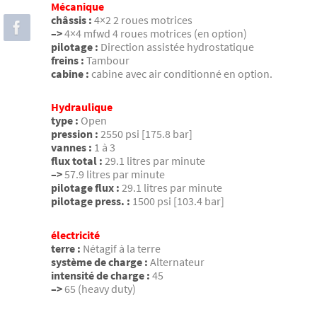
Mécanique
châssis :
4×2 2 roues motrices
–>
4×4 mfwd 4 roues motrices (en option)
pilotage :
Direction assistée hydrostatique
freins :
Tambour
cabine :
cabine avec air conditionné en option.
Hydraulique
type :
Open
pression :
2550 psi [175.8 bar]
vannes :
1 à 3
flux total :
29.1 litres par minute
–>
57.9 litres par minute
pilotage flux :
29.1 litres par minute
pilotage press. :
1500 psi [103.4 bar]
électricité
terre :
Nétagif à la terre
système de charge :
Alternateur
intensité de charge :
45
–>
65 (heavy duty)