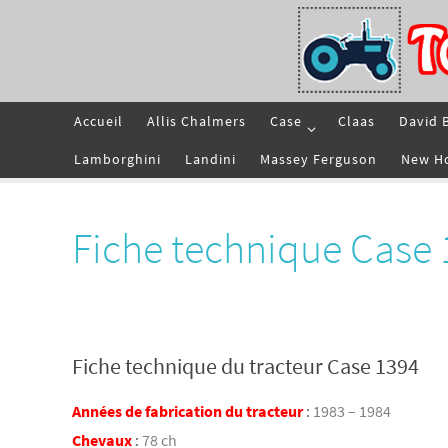
Passer
vers
le
contenu
Passer
Accueil
Allis Chalmers
Case
Claas
David 
vers
le
contenu
Lamborghini
Landini
Massey Ferguson
New H
Fiche technique Case
Fiche technique du tracteur Case 1394
Années de fabrication du tracteur
:
1983 – 1984
Chevaux
:
78 ch