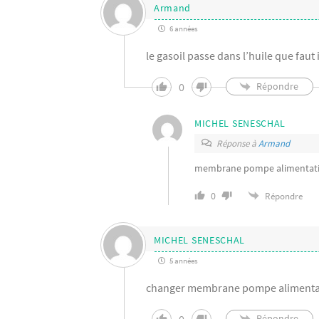
Armand
6 années
le gasoil passe dans l’huile que faut i
0
Répondre
MICHEL SENESCHAL
Réponse à
Armand
membrane pompe alimentat
0
Répondre
MICHEL SENESCHAL
5 années
changer membrane pompe alimenta
0
Répondre