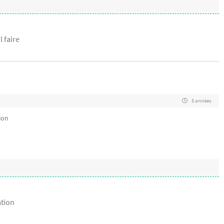
l faire
5 années
ion
tion