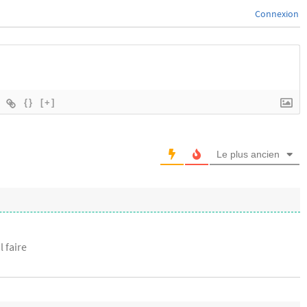
Connexion
{}
[+]
Le plus ancien
l faire