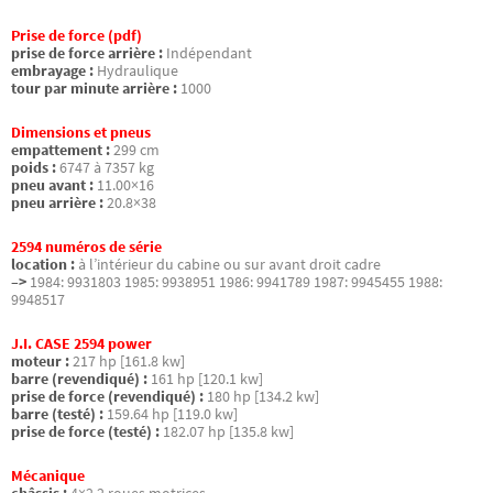
Prise de force (pdf)
prise de force arrière :
Indépendant
embrayage :
Hydraulique
tour par minute arrière :
1000
Dimensions et pneus
empattement :
299 cm
poids :
6747 à 7357 kg
pneu avant :
11.00×16
pneu arrière :
20.8×38
2594 numéros de série
location :
à l’intérieur du cabine ou sur avant droit cadre
–>
1984: 9931803 1985: 9938951 1986: 9941789 1987: 9945455 1988:
9948517
J.I. CASE 2594 power
moteur :
217 hp [161.8 kw]
barre (revendiqué) :
161 hp [120.1 kw]
prise de force (revendiqué) :
180 hp [134.2 kw]
barre (testé) :
159.64 hp [119.0 kw]
prise de force (testé) :
182.07 hp [135.8 kw]
Mécanique