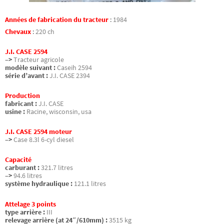
Années de fabrication du tracteur
:
1984
Chevaux
:
220 ch
J.I. CASE 2594
–>
Tracteur agricole
modèle suivant :
Caseih 2594
série d’avant :
J.I. CASE 2394
Production
fabricant :
J.I. CASE
usine :
Racine, wisconsin, usa
J.I. CASE 2594 moteur
–>
Case 8.3l 6-cyl diesel
Capacité
carburant :
321.7 litres
–>
94.6 litres
système hydraulique :
121.1 litres
Attelage 3 points
type arrière :
III
relevage arrière (at 24″/610mm) :
3515 kg