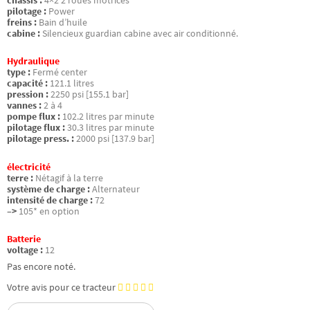
châssis :
4×2 2 roues motrices
pilotage :
Power
freins :
Bain d’huile
cabine :
Silencieux guardian cabine avec air conditionné.
Hydraulique
type :
Fermé center
capacité :
121.1 litres
pression :
2250 psi [155.1 bar]
vannes :
2 à 4
pompe flux :
102.2 litres par minute
pilotage flux :
30.3 litres par minute
pilotage press. :
2000 psi [137.9 bar]
électricité
terre :
Nétagif à la terre
système de charge :
Alternateur
intensité de charge :
72
–>
105* en option
Batterie
voltage :
12
Pas encore noté.
Votre avis pour ce tracteur