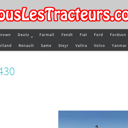
Brown
Deutz
Farmall
Fendt
Fiat
Ford
Fordson
olland
Renault
Same
Steyr
Valtra
Volvo
Yanmar
430