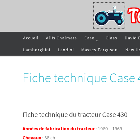
Passer
vers
le
contenu
Passer
Accueil
Allis Chalmers
Case
Claas
David 
vers
le
contenu
Lamborghini
Landini
Massey Ferguson
New H
Fiche technique Case 
Fiche technique du tracteur Case 430
Années de fabrication du tracteur
:
1960 – 1969
Chevaux
:
38 ch