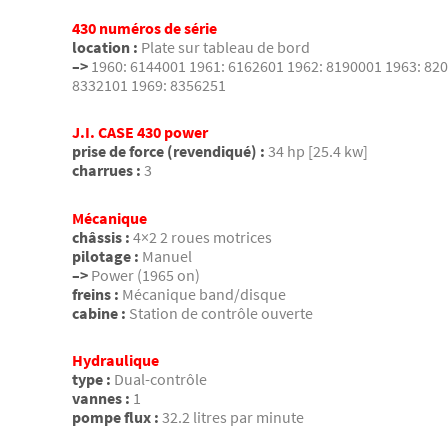
430 numéros de série
location :
Plate sur tableau de bord
–>
1960: 6144001 1961: 6162601 1962: 8190001 1963: 82
8332101 1969: 8356251
J.I. CASE 430 power
prise de force (revendiqué) :
34 hp [25.4 kw]
charrues :
3
Mécanique
châssis :
4×2 2 roues motrices
pilotage :
Manuel
–>
Power (1965 on)
freins :
Mécanique band/disque
cabine :
Station de contrôle ouverte
Hydraulique
type :
Dual-contrôle
vannes :
1
pompe flux :
32.2 litres par minute