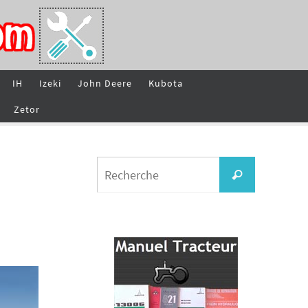
IH
Izeki
John Deere
Kubota
Zetor
Search
Recherche
for: