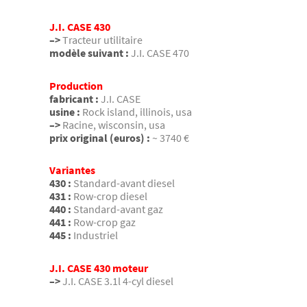
J.I. CASE 430
–>
Tracteur utilitaire
modèle suivant :
J.I. CASE 470
Production
fabricant :
J.I. CASE
usine :
Rock island, illinois, usa
–>
Racine, wisconsin, usa
prix original (euros) :
~ 3740 €
Variantes
430 :
Standard-avant diesel
431 :
Row-crop diesel
440 :
Standard-avant gaz
441 :
Row-crop gaz
445 :
Industriel
J.I. CASE 430 moteur
–>
J.I. CASE 3.1l 4-cyl diesel