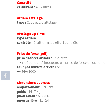
Capacité
carburant :
49.2 litres
Arrière attelage
type :
Case eagle attelage
Attelage 3 points
type arrière :
I
contrôle :
Draft-o-matic effort contrôle
Prise de force (pdf)
prise de force arrière :
En direct
–>
Indépendant* indépendant prise de force en option
tour par minute arrière :
540
–>
540/1000
Dimensions et pneus
empattement :
191 cm
poids :
1417 kg
pneu avant :
6.00×16
pneu arrière :
11×24