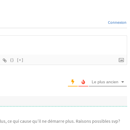
Connexion
{}
[+]
Le plus ancien
us, ce qui cause qu’il ne démarre plus. Raisons possibles svp?