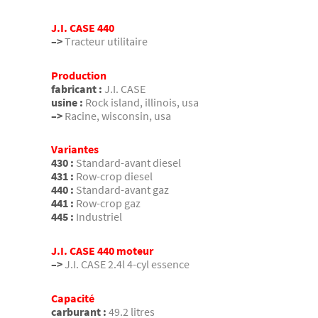
J.I. CASE 440
–>
Tracteur utilitaire
Production
fabricant :
J.I. CASE
usine :
Rock island, illinois, usa
–>
Racine, wisconsin, usa
Variantes
430 :
Standard-avant diesel
431 :
Row-crop diesel
440 :
Standard-avant gaz
441 :
Row-crop gaz
445 :
Industriel
J.I. CASE 440 moteur
–>
J.I. CASE 2.4l 4-cyl essence
Capacité
carburant :
49.2 litres