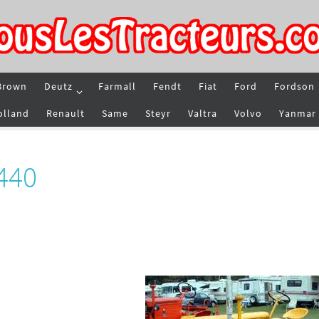
Brown
Deutz
Farmall
Fendt
Fiat
Ford
Fordson
olland
Renault
Same
Steyr
Valtra
Volvo
Yanmar
440