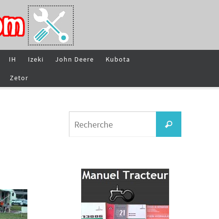
IH
Izeki
John Deere
Kubota
Zetor
Search
Recherche
for: