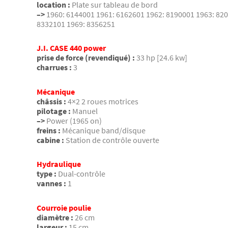
location :
Plate sur tableau de bord
–>
1960: 6144001 1961: 6162601 1962: 8190001 1963: 82
8332101 1969: 8356251
J.I. CASE 440 power
prise de force (revendiqué) :
33 hp [24.6 kw]
charrues :
3
Mécanique
châssis :
4×2 2 roues motrices
pilotage :
Manuel
–>
Power (1965 on)
freins :
Mécanique band/disque
cabine :
Station de contrôle ouverte
Hydraulique
type :
Dual-contrôle
vannes :
1
Courroie poulie
diamètre :
26 cm
largeur :
15 cm