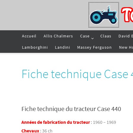
Passer
vers
le
contenu
Passer
Accueil
Allis Chalmers
Case
Claas
David 
vers
le
contenu
Lamborghini
Landini
Massey Ferguson
New H
Fiche technique Case 
Fiche technique du tracteur Case 440
Années de fabrication du tracteur
:
1960 – 1969
Chevaux
:
36 ch