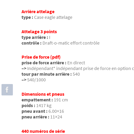
Arrière attelage
type :
Case eagle attelage
Attelage 3 points
type arrière :
I
contrôle :
Draft-o-matic effort contrôle
Prise de force (pdf)
prise de force arrière :
En direct
–>
Indépendant* indépendant prise de force en option
tour par minute arrière :
540
–>
540/1000
Dimensions et pneus
empattement :
191 cm
poids :
1417 kg
pneu avant :
6.00×16
pneu arrière :
11×24
440 numéros de série