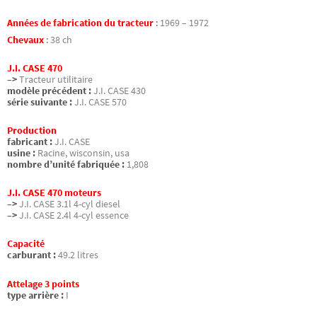
Années de fabrication du tracteur
:
1969 – 1972
Chevaux
:
38 ch
J.I. CASE 470
–>
Tracteur utilitaire
modèle précédent :
J.I. CASE 430
série suivante :
J.I. CASE 570
Production
fabricant :
J.I. CASE
usine :
Racine, wisconsin, usa
nombre d’unité fabriquée :
1,808
J.I. CASE 470 moteurs
–>
J.I. CASE 3.1l 4-cyl diesel
–>
J.I. CASE 2.4l 4-cyl essence
Capacité
carburant :
49.2 litres
Attelage 3 points
type arrière :
I