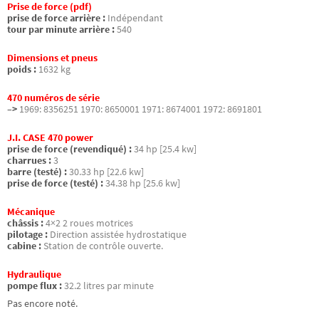
Prise de force (pdf)
prise de force arrière :
Indépendant
tour par minute arrière :
540
Dimensions et pneus
poids :
1632 kg
470 numéros de série
–>
1969: 8356251 1970: 8650001 1971: 8674001 1972: 8691801
J.I. CASE 470 power
prise de force (revendiqué) :
34 hp [25.4 kw]
charrues :
3
barre (testé) :
30.33 hp [22.6 kw]
prise de force (testé) :
34.38 hp [25.6 kw]
Mécanique
châssis :
4×2 2 roues motrices
pilotage :
Direction assistée hydrostatique
cabine :
Station de contrôle ouverte.
Hydraulique
pompe flux :
32.2 litres par minute
Pas encore noté.