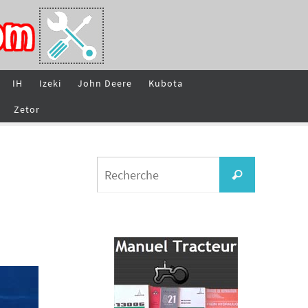
IH
Izeki
John Deere
Kubota
Zetor
Search
Recherche
for: