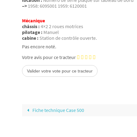
location :
Numéro de série plaque sur tableau de bord
–>
1958: 6095001 1959: 6120001
Mécanique
châssis :
4×2 2 roues motrices
pilotage :
Manuel
cabine :
Station de contrôle ouverte.
Pas encore noté.
Votre avis pour ce tracteur
Fiche technique Case 500