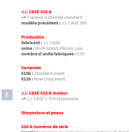
J.I. CASE 510-b
–>
Tracteur à chenille standard
modèle précédent :
J.I. CASE 350
Production
fabricant :
J.I. CASE
usine :
Rock island, illinois, usa
nombre d’unité fabriquée :
370
Variantes
510b :
Standard avant
511b :
Row-crop avant
J.I. CASE 510-b moteur
–>
J.I. CASE 2.7l 4-cyl essence
Dimensions et pneus
510-b numéros de série