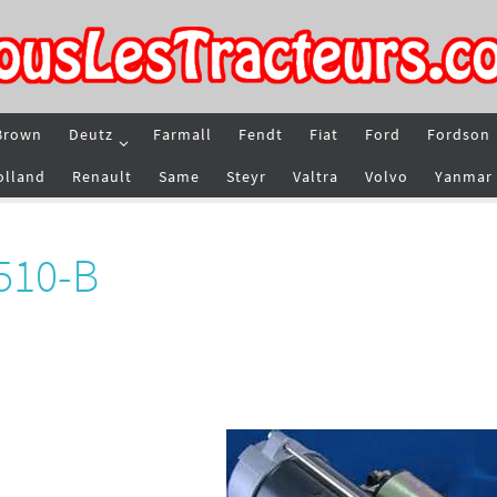
Brown
Deutz
Farmall
Fendt
Fiat
Ford
Fordson
olland
Renault
Same
Steyr
Valtra
Volvo
Yanmar
510-B