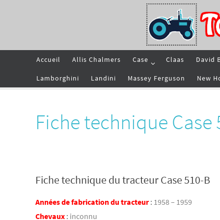
Passer
vers
le
contenu
Passer
Accueil
Allis Chalmers
Case
Claas
David 
vers
le
contenu
Lamborghini
Landini
Massey Ferguson
New H
Fiche technique Case 
Fiche technique du tracteur Case 510-B
Années de fabrication du tracteur
:
1958 – 1959
Chevaux
:
inconnu