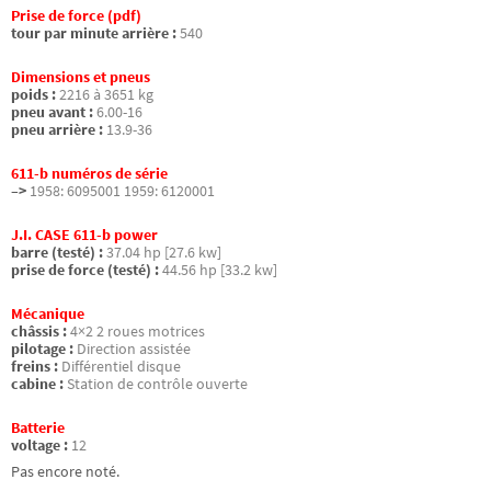
Prise de force (pdf)
tour par minute arrière :
540
Dimensions et pneus
poids :
2216 à 3651 kg
pneu avant :
6.00-16
pneu arrière :
13.9-36
611-b numéros de série
–>
1958: 6095001 1959: 6120001
J.I. CASE 611-b power
barre (testé) :
37.04 hp [27.6 kw]
prise de force (testé) :
44.56 hp [33.2 kw]
Mécanique
châssis :
4×2 2 roues motrices
pilotage :
Direction assistée
freins :
Différentiel disque
cabine :
Station de contrôle ouverte
Batterie
voltage :
12
Pas encore noté.