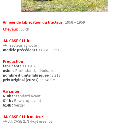
Années de fabrication du tracteur
:
1958 – 1959
Chevaux
:
50 ch
J.I. CASE 611-b
–>
Tracteur agricole
modèle précédent :
J.I. CASE 351
Production
fabricant :
J.I. CASE
usine :
Rock island, illinois, usa
nombre d’unité fabriquée :
3,213
prix original (euros) :
~ 3400 €
Variantes
610b :
Standard avant
611b :
Row-crop avant
614b :
Verger
J.I. CASE 611-b moteur
–>
J.I. CASE 2.7l 4-cyl essence