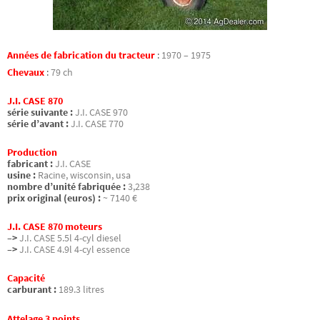
Années de fabrication du tracteur
:
1970 – 1975
Chevaux
:
79 ch
J.I. CASE 870
série suivante :
J.I. CASE 970
série d’avant :
J.I. CASE 770
Production
fabricant :
J.I. CASE
usine :
Racine, wisconsin, usa
nombre d’unité fabriquée :
3,238
prix original (euros) :
~ 7140 €
J.I. CASE 870 moteurs
–>
J.I. CASE 5.5l 4-cyl diesel
–>
J.I. CASE 4.9l 4-cyl essence
Capacité
carburant :
189.3 litres
Attelage 3 points