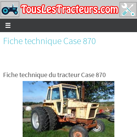
Passer
vers
le
contenu
Fiche technique Case 870
Fiche technique du tracteur Case 870