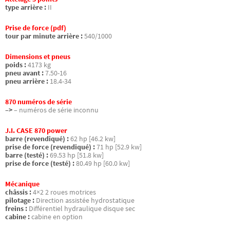
type arrière :
II
Prise de force (pdf)
tour par minute arrière :
540/1000
Dimensions et pneus
poids :
4173 kg
pneu avant :
7.50-16
pneu arrière :
18.4-34
870 numéros de série
–>
– numéros de série inconnu
J.I. CASE 870 power
barre (revendiqué) :
62 hp [46.2 kw]
prise de force (revendiqué) :
71 hp [52.9 kw]
barre (testé) :
69.53 hp [51.8 kw]
prise de force (testé) :
80.49 hp [60.0 kw]
Mécanique
châssis :
4×2 2 roues motrices
pilotage :
Direction assistée hydrostatique
freins :
Différentiel hydraulique disque sec
cabine :
cabine en option