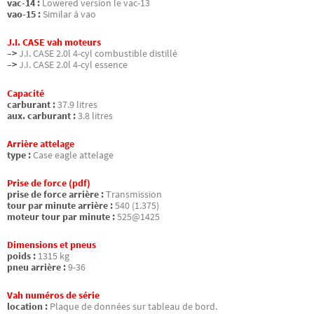
vac-14 :
Lowered version le vac-13
vao-15 :
Similar à vao
J.I. CASE vah moteurs
–>
J.I. CASE 2.0l 4-cyl combustible distillé
–>
J.I. CASE 2.0l 4-cyl essence
Capacité
carburant :
37.9 litres
aux. carburant :
3.8 litres
Arrière attelage
type :
Case eagle attelage
Prise de force (pdf)
prise de force arrière :
Transmission
tour par minute arrière :
540 (1.375)
moteur tour par minute :
525@1425
Dimensions et pneus
poids :
1315 kg
pneu arrière :
9-36
Vah numéros de série
location :
Plaque de données sur tableau de bord.