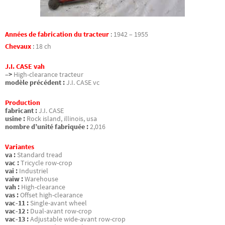
Années de fabrication du tracteur
:
1942 – 1955
Chevaux
:
18 ch
J.I. CASE vah
–>
High-clearance tracteur
modèle précédent :
J.I. CASE vc
Production
fabricant :
J.I. CASE
usine :
Rock island, illinois, usa
nombre d’unité fabriquée :
2,016
Variantes
va :
Standard tread
vac :
Tricycle row-crop
vai :
Industriel
vaiw :
Warehouse
vah :
High-clearance
vas :
Offset high-clearance
vac-11 :
Single-avant wheel
vac-12 :
Dual-avant row-crop
vac-13 :
Adjustable wide-avant row-crop