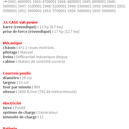
–>
1942: 4600001 1943: 4700001 1944: 4800001 1945: 4900001 1946:
5000001 1947: 5100001 1948: 5200001 1949: 5300001 1950: 5400001 1951:
5500001 1952: 5600001 1953: 5700001 1954: 5800001 1955: 5900001
J.I. CASE vah power
barre (revendiqué) :
13 hp [9.7 kw]
prise de force (revendiqué) :
17 hp [12.7 kw]
Mécanique
châssis :
4×2 2 roues motrices
pilotage :
Manuel
freins :
Différentiel mécanique disque
cabine :
Station de contrôle ouverte
Courroie poulie
diamètre :
26 cm
largeur :
15 cm
tour par minute :
969
vitesse :
2600 ft/min [792.48 mètre/minute]
électricité
terre :
Positif
système de charge :
Générateur
intensité de charge :
12
Batterie