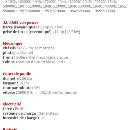
–>
1942: 4600001 1943: 4700001 1944: 4800001 1945: 4900001 1946:
5000001 1947: 5100001 1948: 5200001 1949: 5300001 1950: 5400001 1951:
5500001 1952: 5600001 1953: 5700001 1954: 5800001 1955: 5900001
J.I. CASE vah power
barre (revendiqué) :
13 hp [9.7 kw]
prise de force (revendiqué) :
17 hp [12.7 kw]
Mécanique
châssis :
4×2 2 roues motrices
pilotage :
Manuel
freins :
Différentiel mécanique disque
cabine :
Station de contrôle ouverte
Courroie poulie
diamètre :
26 cm
largeur :
15 cm
tour par minute :
969
vitesse :
2600 ft/min [792.48 mètre/minute]
électricité
terre :
Positif
système de charge :
Générateur
intensité de charge :
12
Batterie