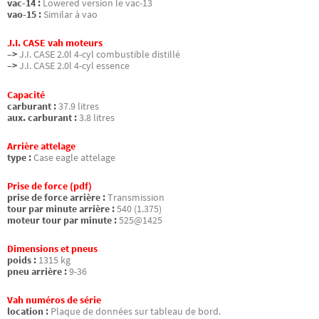
vac-14 :
Lowered version le vac-13
vao-15 :
Similar à vao
J.I. CASE vah moteurs
–>
J.I. CASE 2.0l 4-cyl combustible distillé
–>
J.I. CASE 2.0l 4-cyl essence
Capacité
carburant :
37.9 litres
aux. carburant :
3.8 litres
Arrière attelage
type :
Case eagle attelage
Prise de force (pdf)
prise de force arrière :
Transmission
tour par minute arrière :
540 (1.375)
moteur tour par minute :
525@1425
Dimensions et pneus
poids :
1315 kg
pneu arrière :
9-36
Vah numéros de série
location :
Plaque de données sur tableau de bord.