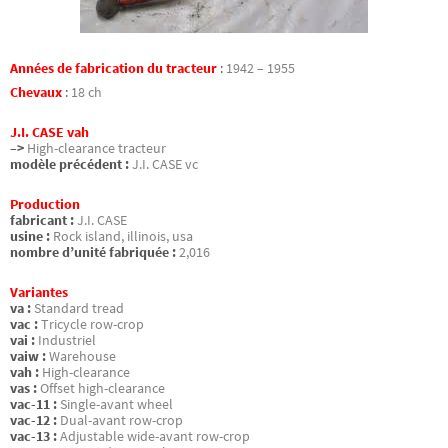
Années de fabrication du tracteur
:
1942 – 1955
Chevaux
:
18 ch
J.I. CASE vah
–>
High-clearance tracteur
modèle précédent :
J.I. CASE vc
Production
fabricant :
J.I. CASE
usine :
Rock island, illinois, usa
nombre d’unité fabriquée :
2,016
Variantes
va :
Standard tread
vac :
Tricycle row-crop
vai :
Industriel
vaiw :
Warehouse
vah :
High-clearance
vas :
Offset high-clearance
vac-11 :
Single-avant wheel
vac-12 :
Dual-avant row-crop
vac-13 :
Adjustable wide-avant row-crop