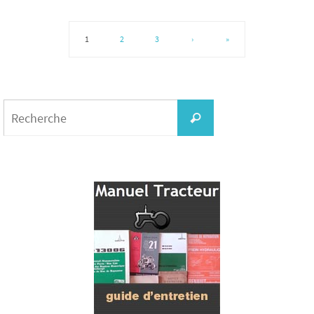
1
2
3
›
»
Search
for:
Recherche