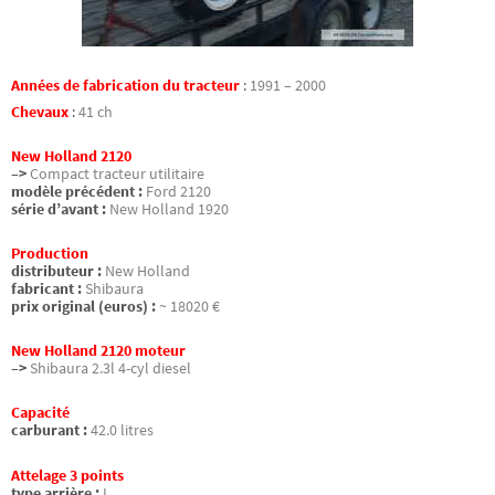
Années de fabrication du tracteur
:
1991 – 2000
Chevaux
:
41 ch
New Holland 2120
–>
Compact tracteur utilitaire
modèle précédent :
Ford 2120
série d’avant :
New Holland 1920
Production
distributeur :
New Holland
fabricant :
Shibaura
prix original (euros) :
~ 18020 €
New Holland 2120 moteur
–>
Shibaura 2.3l 4-cyl diesel
Capacité
carburant :
42.0 litres
Attelage 3 points
type arrière :
I