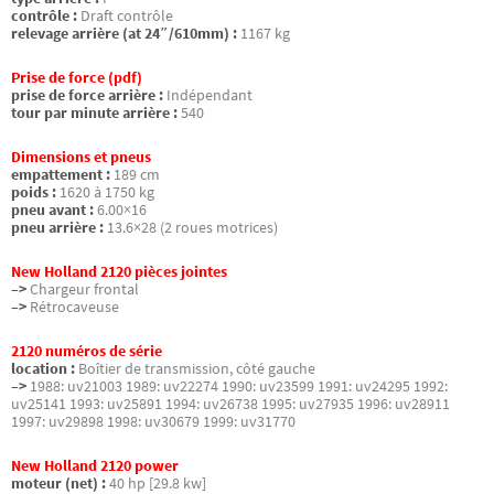
contrôle :
Draft contrôle
relevage arrière (at 24″/610mm) :
1167 kg
Prise de force (pdf)
prise de force arrière :
Indépendant
tour par minute arrière :
540
Dimensions et pneus
empattement :
189 cm
poids :
1620 à 1750 kg
pneu avant :
6.00×16
pneu arrière :
13.6×28 (2 roues motrices)
New Holland 2120 pièces jointes
–>
Chargeur frontal
–>
Rétrocaveuse
2120 numéros de série
location :
Boîtier de transmission, côté gauche
–>
1988: uv21003 1989: uv22274 1990: uv23599 1991: uv24295 1992:
uv25141 1993: uv25891 1994: uv26738 1995: uv27935 1996: uv28911
1997: uv29898 1998: uv30679 1999: uv31770
New Holland 2120 power
moteur (net) :
40 hp [29.8 kw]