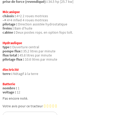
prise de force (revendiqué) :
34.5 hp [25.7 kw]
Mécanique
châssis :
4×2 2 roues motrices
–>
4×4 mfwd 4 roues motrices
pilotage :
Direction assistée hydrostatique
freins :
Bain d’huile
cabine :
Deux postes rops. en option fops toît.
Hydraulique
type :
Ouverture central
pompe flux :
35.2 litres par minute
flux total :
45.8 litres par minute
pilotage flux :
10.6 litres par minute
électricité
terre :
Nétagif à la terre
Batterie
nombre :
1
voltage :
12
Pas encore noté.
Votre avis pour ce tracteur