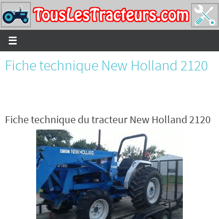
Passer
vers
le
contenu
Fiche technique New Holland 2120
Fiche technique du tracteur New Holland 2120