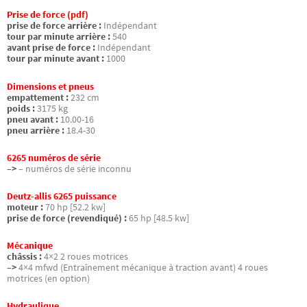
Prise de force (pdf)
prise de force arrière :
Indépendant
tour par minute arrière :
540
avant prise de force :
Indépendant
tour par minute avant :
1000
Dimensions et pneus
empattement :
232 cm
poids :
3175 kg
pneu avant :
10.00-16
pneu arrière :
18.4-30
6265 numéros de série
–>
– numéros de série inconnu
Deutz-allis 6265 puissance
moteur :
70 hp [52.2 kw]
prise de force (revendiqué) :
65 hp [48.5 kw]
Mécanique
châssis :
4×2 2 roues motrices
–>
4×4 mfwd (Entraînement mécanique à traction avant) 4 roues
motrices (en option)
Hydraulique