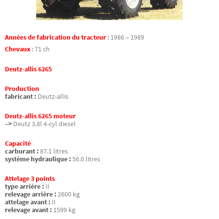
Années de fabrication du tracteur
:
1986 – 1989
Chevaux
:
71 ch
Deutz-allis 6265
Production
fabricant :
Deutz-allis
Deutz-allis 6265 moteur
–>
Deutz 3.8l 4-cyl diesel
Capacité
carburant :
87.1 litres
système hydraulique :
56.0 litres
Attelage 3 points
type arrière :
II
relevage arrière :
2600 kg
attelage avant :
II
relevage avant :
1599 kg