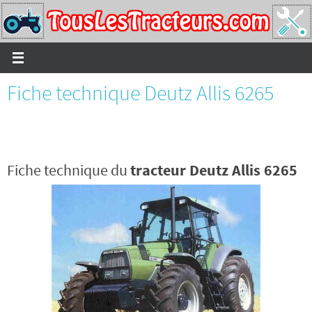
Passer
vers
le
contenu
Fiche technique Deutz Allis 6265
Fiche technique du
tracteur Deutz Allis 6265