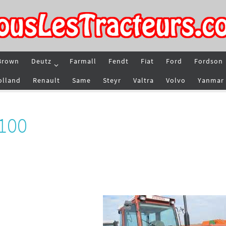
Brown
Deutz
Farmall
Fendt
Fiat
Ford
Fordson
olland
Renault
Same
Steyr
Valtra
Volvo
Yanmar
F100