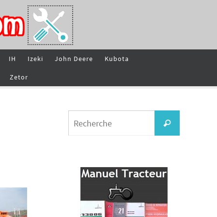
IH
Izeki
John Deere
Kubota
Zetor
Search
Recherche
for: