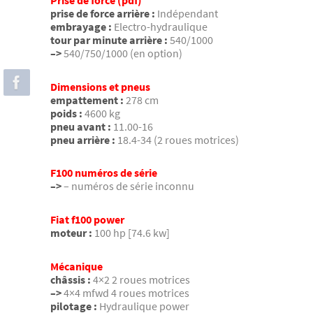
Prise de force (pdf)
prise de force arrière :
Indépendant
embrayage :
Electro-hydraulique
tour par minute arrière :
540/1000
–>
540/750/1000 (en option)
Dimensions et pneus
empattement :
278 cm
poids :
4600 kg
pneu avant :
11.00-16
pneu arrière :
18.4-34 (2 roues motrices)
F100 numéros de série
–>
– numéros de série inconnu
Fiat f100 power
moteur :
100 hp [74.6 kw]
Mécanique
châssis :
4×2 2 roues motrices
–>
4×4 mfwd 4 roues motrices
pilotage :
Hydraulique power