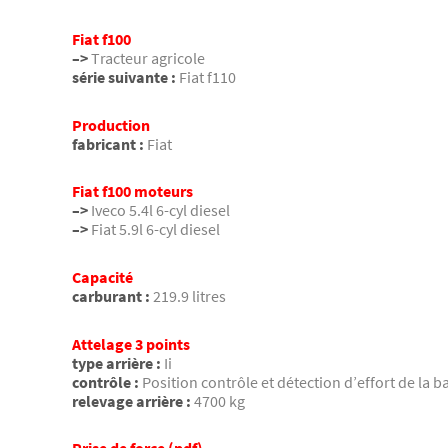
Fiat f100
–>
Tracteur agricole
série suivante :
Fiat f110
Production
fabricant :
Fiat
Fiat f100 moteurs
–>
Iveco 5.4l 6-cyl diesel
–>
Fiat 5.9l 6-cyl diesel
Capacité
carburant :
219.9 litres
Attelage 3 points
type arrière :
Ii
contrôle :
Position contrôle et détection d’effort de la b
relevage arrière :
4700 kg