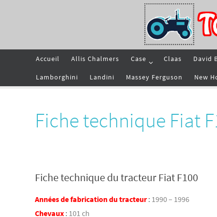
Passer
vers
le
contenu
Passer
Accueil
Allis Chalmers
Case
Claas
David 
vers
le
contenu
Lamborghini
Landini
Massey Ferguson
New H
Fiche technique Fiat 
Fiche technique du tracteur Fiat F100
Années de fabrication du tracteur
:
1990 – 1996
Chevaux
:
101 ch