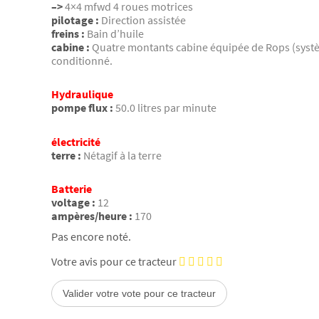
–>
4×4 mfwd 4 roues motrices
pilotage :
Direction assistée
freins :
Bain d’huile
cabine :
Quatre montants cabine équipée de Rops (systè
conditionné.
Hydraulique
pompe flux :
50.0 litres par minute
électricité
terre :
Nétagif à la terre
Batterie
voltage :
12
ampères/heure :
170
Pas encore noté.
Votre avis pour ce tracteur