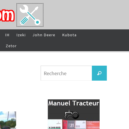
IH
Izeki
John Deere
Kubota
Zetor
Search
Recherche
for: