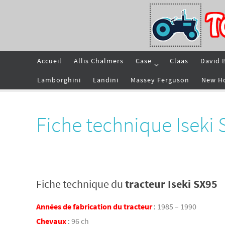
Passer
vers
le
contenu
Passer
Accueil
Allis Chalmers
Case
Claas
David 
vers
le
contenu
Lamborghini
Landini
Massey Ferguson
New H
Fiche technique Iseki 
Fiche technique du
tracteur Iseki SX95
Années de fabrication du tracteur
:
1985 – 1990
Chevaux
:
96 ch