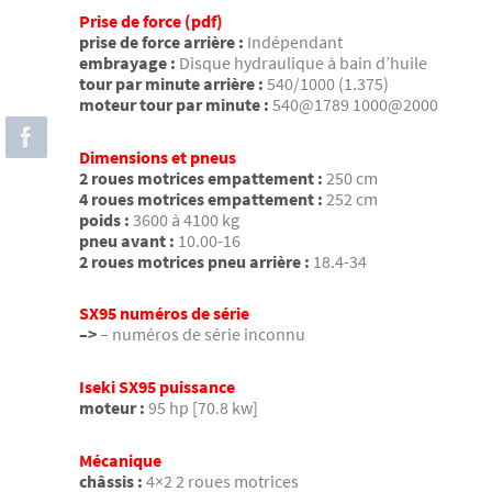
Prise de force (pdf)
prise de force arrière :
Indépendant
embrayage :
Disque hydraulique à bain d’huile
tour par minute arrière :
540/1000 (1.375)
moteur tour par minute :
540@1789 1000@2000
Dimensions et pneus
2 roues motrices empattement :
250 cm
4 roues motrices empattement :
252 cm
poids :
3600 à 4100 kg
pneu avant :
10.00-16
2 roues motrices pneu arrière :
18.4-34
SX95 numéros de série
–>
– numéros de série inconnu
Iseki SX95 puissance
moteur :
95 hp [70.8 kw]
Mécanique
châssis :
4×2 2 roues motrices