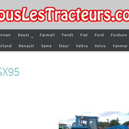
Brown
Deutz
Farmall
Fendt
Fiat
Ford
Fordson
olland
Renault
Same
Steyr
Valtra
Volvo
Yanmar
SX95