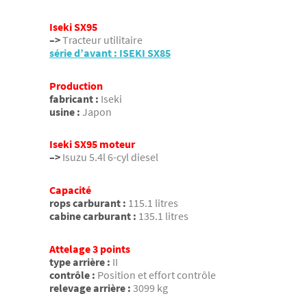
Iseki SX95
–>
Tracteur utilitaire
série d’avant : ISEKI SX85
Production
fabricant :
Iseki
usine :
Japon
Iseki SX95 moteur
–>
Isuzu 5.4l 6-cyl diesel
Capacité
rops carburant :
115.1 litres
cabine carburant :
135.1 litres
Attelage 3 points
type arrière :
II
contrôle :
Position et effort contrôle
relevage arrière :
3099 kg