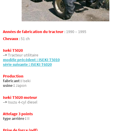
Années de fabrication du tracteur
:
1990 – 1995
Chevaux
:
51 ch
Iseki T5020
–>
Tracteur utilitaire
modèle précédent : ISEKI T5010
série suivante : ISEKI T6020
Production
fabricant :
Iseki
usine :
Japon
Iseki T5020 moteur
–>
Isuzu 4-cyl diesel
Attelage 3 points
type arrière :
II
Prise de force (pdf)