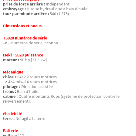
prise de force arrière :
Indépendant
embrayage :
Disque hydraulique à bain d’huile
tour par minute arrière :
540 (1.375)
Dimensions et pneus
T5020 numéros de série
–>
– numéros de série inconnu
Iseki T5020 puissance
moteur :
50 hp [37.3 kw]
Mécanique
châssis :
4×2 2 roues motrices
–>
4×4 mfwd 4 roues motrices
pilotage :
Direction assistée
freins :
Bain d’huile
cabine :
Quatre montants Rops (système de protection contre le
renversement).
électricité
terre :
Nétagif à la terre
Batterie
voltage :
12