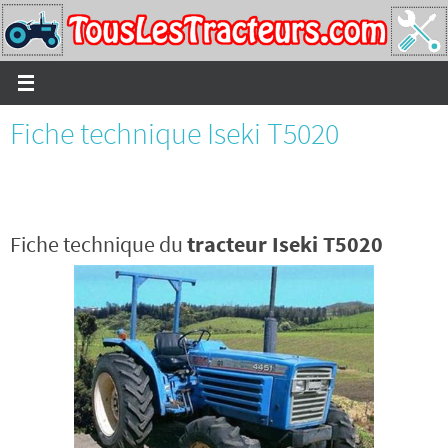
Passer
vers
le
contenu
Fiche technique Iseki T5020
Fiche technique du
tracteur Iseki T5020