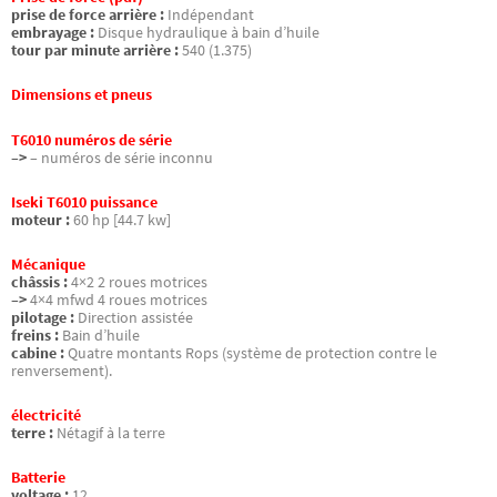
prise de force arrière :
Indépendant
embrayage :
Disque hydraulique à bain d’huile
tour par minute arrière :
540 (1.375)
Dimensions et pneus
T6010 numéros de série
–>
– numéros de série inconnu
Iseki T6010 puissance
moteur :
60 hp [44.7 kw]
Mécanique
châssis :
4×2 2 roues motrices
–>
4×4 mfwd 4 roues motrices
pilotage :
Direction assistée
freins :
Bain d’huile
cabine :
Quatre montants Rops (système de protection contre le
renversement).
électricité
terre :
Nétagif à la terre
Batterie
voltage :
12