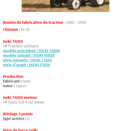
Années de fabrication du tracteur
:
1985 – 1990
Chevaux
:
61 ch
Iseki T6010
–>
Tracteur utilitaire
modèle précédent : ISEKI T6000
modèle suivant : ISEKI T6020
série suivante : ISEKI T7010
série d’avant : ISEKI T5010
Production
fabricant :
Iseki
usine :
Japon
Iseki T6010 moteur
–>
Isuzu 3.3l 4-cyl diesel
Attelage 3 points
type arrière :
II
Prise de force (pdf)