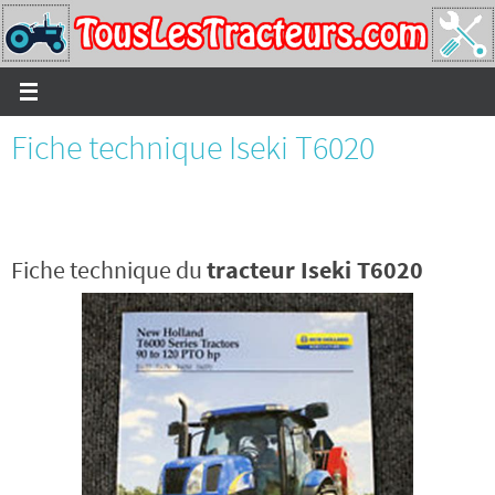
Passer
vers
le
contenu
Fiche technique Iseki T6020
Fiche technique du
tracteur Iseki T6020