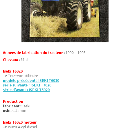
Années de fabrication du tracteur
:
1990 – 1995
Chevaux
:
61 ch
Iseki T6020
–>
Tracteur utilitaire
modèle précédent : ISEKI T6010
série suivante : ISEKI T7020
série d’avant : ISEKI T5020
Production
fabricant :
Iseki
usine :
Japon
Iseki T6020 moteur
–>
Isuzu 4-cyl diesel