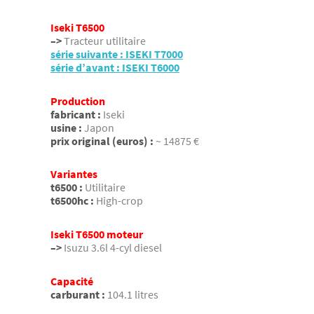
Iseki T6500
–>
Tracteur utilitaire
série suivante : ISEKI T7000
série d’avant : ISEKI T6000
Production
fabricant :
Iseki
usine :
Japon
prix original (euros) :
~ 14875 €
Variantes
t6500 :
Utilitaire
t6500hc :
High-crop
Iseki T6500 moteur
–>
Isuzu 3.6l 4-cyl diesel
Capacité
carburant :
104.1 litres