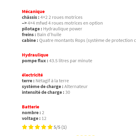
Mécanique
châssis :
4×2 2 roues motrices
–>
4×4 mfwd 4 roues motrices en option
pilotage :
Hydraulique power
freins :
Bain d’huile
cabine :
Quatre montants Rops (système de protection c
Hydraulique
pompe flux :
43.5 litres par minute
électricité
terre :
Nétagif à la terre
système de charge :
Alternateur
intensité de charge :
30
Batterie
nombre :
2
voltage :
12
5/5
(1)