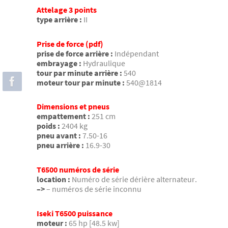
Attelage 3 points
type arrière :
II
Prise de force (pdf)
prise de force arrière :
Indépendant
embrayage :
Hydraulique
tour par minute arrière :
540
moteur tour par minute :
540@1814
Dimensions et pneus
empattement :
251 cm
poids :
2404 kg
pneu avant :
7.50-16
pneu arrière :
16.9-30
T6500 numéros de série
location :
Numéro de série dérière alternateur.
–>
– numéros de série inconnu
Iseki T6500 puissance
moteur :
65 hp [48.5 kw]