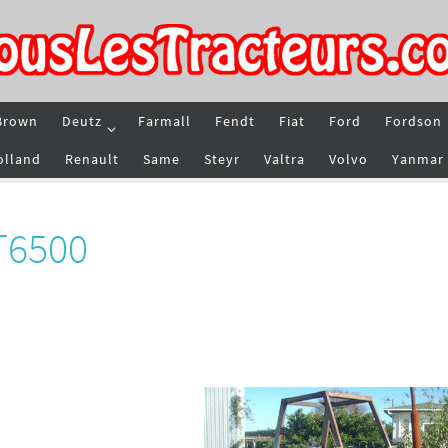
Brown
Deutz
Farmall
Fendt
Fiat
Ford
Fordson
olland
Renault
Same
Steyr
Valtra
Volvo
Yanmar
 T6500