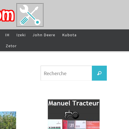
IH
Izeki
John Deere
Kubota
Zetor
Search
Recherche
for: