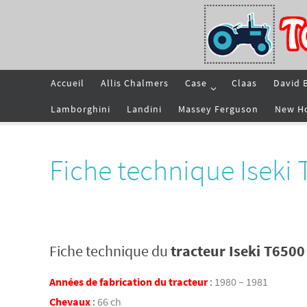
Passer
vers
le
contenu
Passer
Accueil
Allis Chalmers
Case
Claas
David 
vers
le
contenu
Lamborghini
Landini
Massey Ferguson
New H
Fiche technique Iseki
Fiche technique du
tracteur Iseki T6500
Années de fabrication du tracteur
:
1980 – 1981
Chevaux
:
66 ch