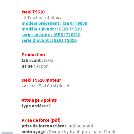
Iseki T9510
–>
Tracteur utilitaire
modèle précédent : ISEKI T9000
modèle suivant : ISEKI T9520
série suivante : ISEKI T10510
série d’avant : ISEKI T8010
Production
fabricant :
Iseki
usine :
Japon
Iseki T9510 moteur
–>
Isuzu 5.4l 6-cyl diesel
Attelage 3 points
type arrière :
II
Prise de force (pdf)
prise de force arrière :
Indépendant
embrayage :
Disque hydraulique à bain d’huile