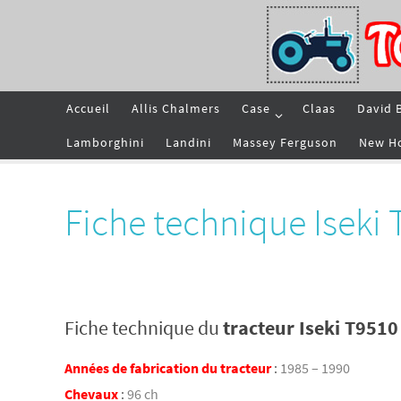
Passer
vers
le
contenu
Passer
Accueil
Allis Chalmers
Case
Claas
David 
vers
le
contenu
Lamborghini
Landini
Massey Ferguson
New H
Fiche technique Iseki
Fiche technique du
tracteur Iseki T9510
Années de fabrication du tracteur
:
1985 – 1990
Chevaux
:
96 ch