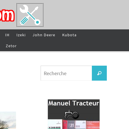
IH
Izeki
John Deere
Kubota
Zetor
Search
Recherche
for: