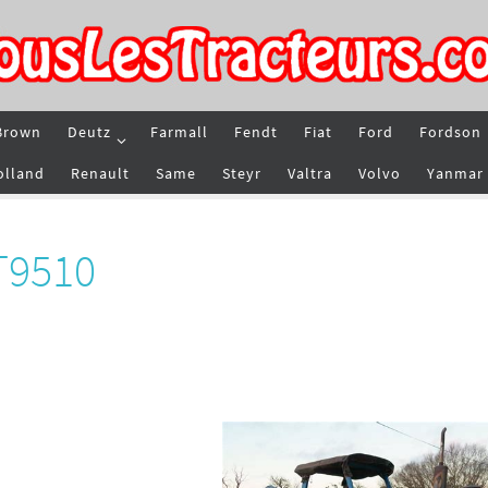
Brown
Deutz
Farmall
Fendt
Fiat
Ford
Fordson
olland
Renault
Same
Steyr
Valtra
Volvo
Yanmar
 T9510