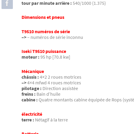
tour par minute arrière :
540/1000 (1.375)
Dimensions et pneus
T9510 numéros de série
–>
– numéros de série inconnu
Iseki T9510 puissance
moteur :
95 hp [70.8 kw]
Mécanique
châssis :
4×2 2 roues motrices
–>
4×4 mfwd 4 roues motrices
pilotage :
Direction assistée
freins :
Bain d’huile
cabine :
Quatre montants cabine équipée de Rops (systè
électricité
terre :
Nétagif à la terre
Batterie